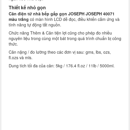
Thiết kế nhỏ gọn
Cân điện tử nhà bếp gấp gọn JOSEPH JOSEPH 40071
màu trắng
có màn hình LCD dễ đọc, điều khiển cảm ứng và
tính năng tự động tắt nguồn.
Chức năng Thêm & Cân tiện lợi cũng cho phép đo nhiều
nguyên liệu trong cùng một bát trong quá trình chuẩn bị công
thức.
Cân nặng / đo lường theo các đơn vị sau: gms, lbs, ozs,
fl.ozs và mls.
Dung tích tối đa của cân: 5kg / 176.4 fl.oz / 11lb / 5000ml.