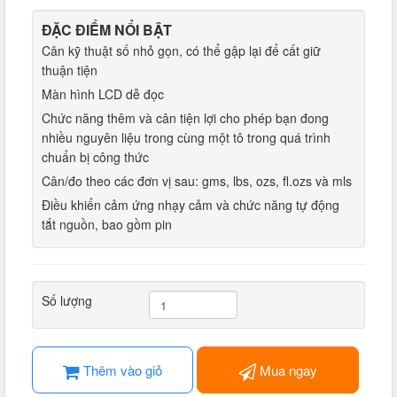
ĐẶC ĐIỂM NỔI BẬT
Cân kỹ thuật số nhỏ gọn, có thể gập lại để cất giữ
thuận tiện
Màn hình LCD dễ đọc
Chức năng thêm và cân tiện lợi cho phép bạn đong
nhiều nguyên liệu trong cùng một tô trong quá trình
chuẩn bị công thức
Cân/đo theo các đơn vị sau: gms, lbs, ozs, fl.ozs và mls
Điều khiển cảm ứng nhạy cảm và chức năng tự động
tắt nguồn, bao gồm pin
Số lượng
Thêm vào giỏ
Mua ngay