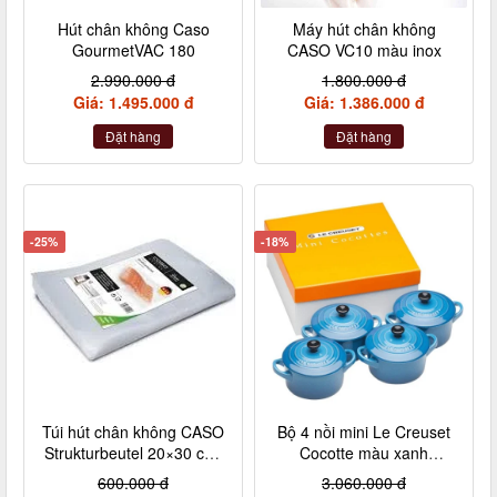
Hút chân không Caso
Máy hút chân không
GourmetVAC 180
CASO VC10 màu inox
2.990.000 đ
1.800.000 đ
Giá: 1.495.000 đ
Giá: 1.386.000 đ
Đặt hàng
Đặt hàng
-25%
-18%
Túi hút chân không CASO
Bộ 4 nồi mini Le Creuset
Strukturbeutel 20×30 cm,
Cocotte màu xanh
50 Stück – Made in
Marseile
600.000 đ
3.060.000 đ
Germany (không hộp)