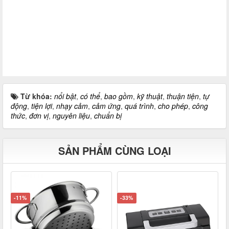
Từ khóa:
nổi bật
,
có thể
,
bao gồm
,
kỹ thuật
,
thuận tiện
,
tự
động
,
tiện lợi
,
nhạy cảm
,
cảm ứng
,
quá trình
,
cho phép
,
công
thức
,
đơn vị
,
nguyên liệu
,
chuẩn bị
SẢN PHẨM CÙNG LOẠI
-11%
-33%