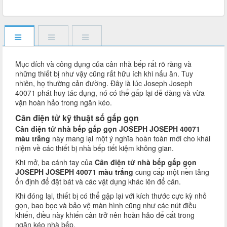
Mục đích và công dụng của cân nhà bếp rất rõ ràng và
những thiết bị như vậy cũng rất hữu ích khi nấu ăn. Tuy
nhiên, họ thường cản đường. Đây là lúc Joseph Joseph
40071 phát huy tác dụng, nó có thể gấp lại dễ dàng và vừa
vặn hoàn hảo trong ngăn kéo.
Cân điện tử kỹ thuật số gấp gọn
Cân điện tử nhà bếp gấp gọn JOSEPH JOSEPH 40071
màu trắng
này mang lại một ý nghĩa hoàn toàn mới cho khái
niệm về các thiết bị nhà bếp tiết kiệm không gian.
Khi mở, ba cánh tay của
Cân điện tử nhà bếp gấp gọn
JOSEPH JOSEPH 40071 màu trắng
cung cấp một nền tảng
ổn định để đặt bát và các vật dụng khác lên để cân.
Khi đóng lại, thiết bị có thể gập lại với kích thước cực kỳ nhỏ
gọn, bao bọc và bảo vệ màn hình cũng như các nút điều
khiển, điều này khiến cân trở nên hoàn hảo để cất trong
ngăn kéo nhà bếp.