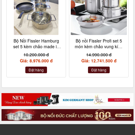
Bộ Nồi Fissler Hamburg
Bộ nồi Fissler Profi set 5
set 5 kèm chảo made in
món kèm chảo vung kính
Germany nội địa Đức
made in Germany
10.200.000 đ
14.990.000 đ
Giá: 8.976.000 đ
Giá: 12.741.500 đ
Đặt hàng
Đặt hàng