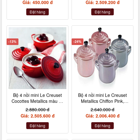
Giá: 450.000 đ
Giá: 2.509.200 đ
Đặt hàng
Đặt hàng
-13%
-24%
Bộ 4 nồi mini Le Creuset
Bộ 4 nồi mini Le Creuset
Cocottes Metallics màu đỏ
Metallics Chiffon Pink,
cherry 10cm
Rosenquarz, Violett,
2.880.000 đ
2.640.000 đ
Nebelgrau (hồng đậm,
Giá: 2.505.600 đ
Giá: 2.006.400 đ
hồng nhạt, hồng tía, xám)
Đặt hàng
Đặt hàng