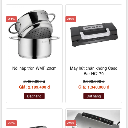
-11%
-33%
Nồi hấp tròn WMF 20cm
Máy hút chân không Caso
Bar HC170
2.460.000 đ
2.000.000 đ
Giá: 2.189.400 đ
Giá: 1.340.000 đ
Đặt hàng
Đặt hàng
-50%
-23%