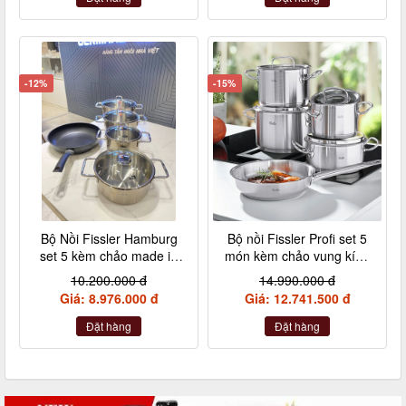
-12%
-15%
Bộ Nồi Fissler Hamburg
Bộ nồi Fissler Profi set 5
set 5 kèm chảo made in
món kèm chảo vung kính
Germany nội địa Đức
made in Germany
10.200.000 đ
14.990.000 đ
Giá: 8.976.000 đ
Giá: 12.741.500 đ
Đặt hàng
Đặt hàng