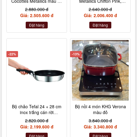
Cocottes Metallics màu đỏ
Metallics Chiffon Pink,
cherry 10cm
Rosenquarz, Violett,
2.880.000 đ
2.640.000 đ
Nebelgrau (hồng đậm,
Giá: 2.505.600 đ
Giá: 2.006.400 đ
hồng nhạt, hồng tía, xám)
Đặt hàng
Đặt hàng
-22%
-13%
Bộ chảo Tefal 24 + 28 cm
Bộ nồi 4 món KHG Verona
inox trắng cán rời
màu đỏ
L9409202
2.820.000 đ
3.840.000 đ
Giá: 2.199.600 đ
Giá: 3.340.800 đ
Đặt hàng
Đặt hàng