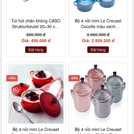
Túi hút chân không CASO
Bộ 4 nồi mini Le Creuset
Strukturbeutel 20×30 cm,
Cocotte màu xanh
50 Stück – Made in
Marseile
600.000 đ
3.060.000 đ
Germany (không hộp)
Giá: 450.000 đ
Giá: 2.509.200 đ
Đặt hàng
Đặt hàng
-13%
-24%
Bộ 4 nồi mini Le Creuset
Bộ 4 nồi mini Le Creuset