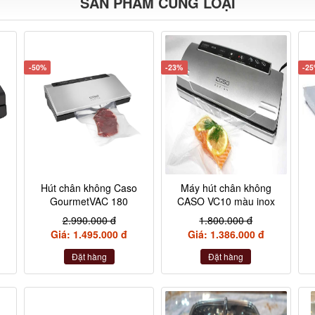
SẢN PHẨM CÙNG LOẠI
-50%
-23%
-2
Hút chân không Caso
Máy hút chân không
GourmetVAC 180
CASO VC10 màu inox
2.990.000 đ
1.800.000 đ
Giá: 1.495.000 đ
Giá: 1.386.000 đ
Đặt hàng
Đặt hàng