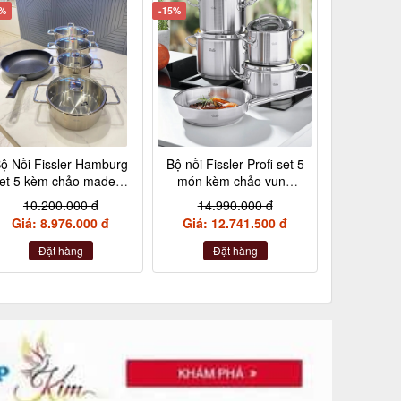
2%
-15%
ộ Nồi Fissler Hamburg
Bộ nồi Fissler Profi set 5
et 5 kèm chảo made in
món kèm chảo vung
Germany nội địa Đức
kính made in Germany
10.200.000 đ
14.990.000 đ
Giá: 8.976.000 đ
Giá: 12.741.500 đ
Đặt hàng
Đặt hàng