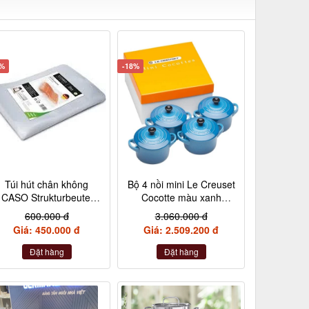
5%
-18%
Túi hút chân không
Bộ 4 nồi mini Le Creuset
CASO Strukturbeutel
Cocotte màu xanh
20×30 cm, 50 Stück –
Marseile
600.000 đ
3.060.000 đ
Made in Germany
Giá: 450.000 đ
Giá: 2.509.200 đ
(không hộp)
Đặt hàng
Đặt hàng