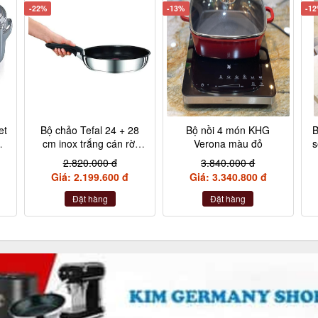
-22%
-13%
-1
et
Bộ chảo Tefal 24 + 28
Bộ nồi 4 món KHG
B
,
cm inox trắng cán rời
Verona màu đỏ
s
L9409202
2.820.000 đ
3.840.000 đ
,
Giá: 2.199.600 đ
Giá: 3.340.800 đ
Đặt hàng
Đặt hàng