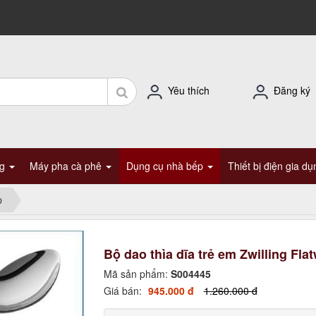
Yêu thích
Đăng ký
ng
Máy pha cà phê
Dụng cụ nhà bếp
Thiết bị điện gia d
p
Bộ dao thìa dĩa trẻ em Zwilling Fla
Mã sản phẩm:
S004445
Giá bán:
945.000 đ
1.260.000 đ