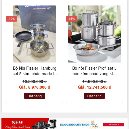
-12%
-15%
Bộ Nồi Fissler Hamburg
Bộ nồi Fissler Profi set 5
set 5 kèm chảo made in
món kèm chảo vung kính
Germany nội địa Đức
made in Germany
10.200.000 đ
14.990.000 đ
Giá: 8.976.000 đ
Giá: 12.741.500 đ
Đặt hàng
Đặt hàng