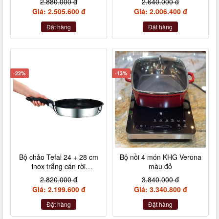
2.880.000 đ
2.640.000 đ
Nebelgrau (hồng đậm,
Giá: 2.505.600 đ
Giá: 2.006.400 đ
hồng nhạt, hồng tía, xám)
Đặt hàng
Đặt hàng
-22%
-13%
Bộ chảo Tefal 24 + 28 cm
Bộ nồi 4 món KHG Verona
inox trắng cán rời
màu đỏ
L9409202
2.820.000 đ
3.840.000 đ
Giá: 2.199.600 đ
Giá: 3.340.800 đ
Đặt hàng
Đặt hàng