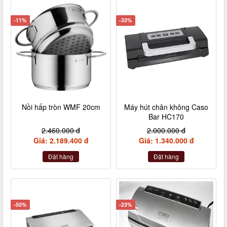
-11%
-33%
Nồi hấp tròn WMF 20cm
Máy hút chân không Caso
Bar HC170
2.460.000 đ
2.000.000 đ
Giá: 2.189.400 đ
Giá: 1.340.000 đ
Đặt hàng
Đặt hàng
-50%
-23%