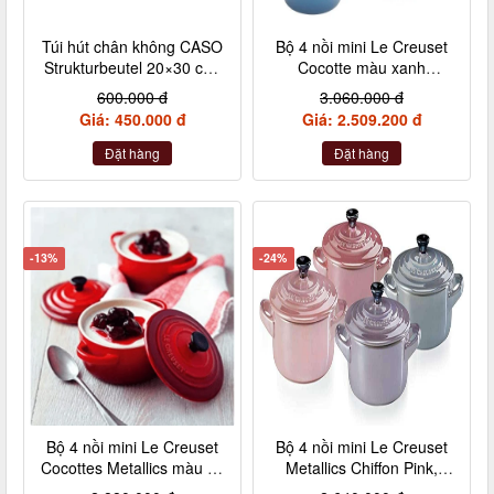
Túi hút chân không CASO
Bộ 4 nồi mini Le Creuset
Strukturbeutel 20×30 cm,
Cocotte màu xanh
50 Stück – Made in
Marseile
600.000 đ
3.060.000 đ
Germany (không hộp)
Giá: 450.000 đ
Giá: 2.509.200 đ
Đặt hàng
Đặt hàng
-13%
-24%
Bộ 4 nồi mini Le Creuset
Bộ 4 nồi mini Le Creuset
Cocottes Metallics màu đỏ
Metallics Chiffon Pink,
cherry 10cm
Rosenquarz, Violett,