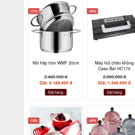
-11%
-33%
Nồi hấp tròn WMF 20cm
Máy hút chân không
Caso Bar HC170
2.460.000 đ
2.000.000 đ
Giá: 2.189.400 đ
Giá: 1.340.000 đ
Đặt hàng
Đặt hàng
-13%
-24%