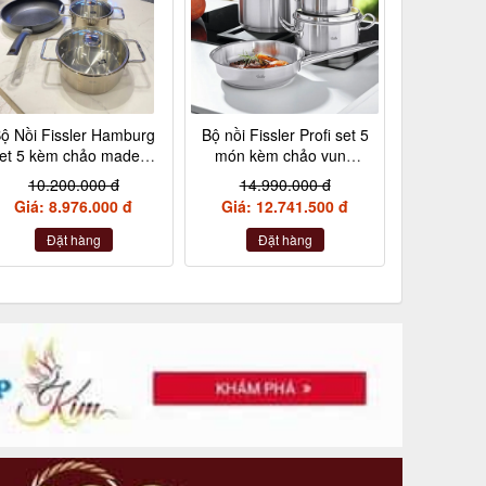
ộ Nồi Fissler Hamburg
Bộ nồi Fissler Profi set 5
et 5 kèm chảo made in
món kèm chảo vung
Germany nội địa Đức
kính made in Germany
10.200.000 đ
14.990.000 đ
Giá: 8.976.000 đ
Giá: 12.741.500 đ
Đặt hàng
Đặt hàng