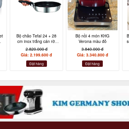
et
Bộ chảo Tefal 24 + 28
Bộ nồi 4 món KHG
B
,
cm inox trắng cán rời
Verona màu đỏ
s
L9409202
2.820.000 đ
3.840.000 đ
,
Giá: 2.199.600 đ
Giá: 3.340.800 đ
Đặt hàng
Đặt hàng