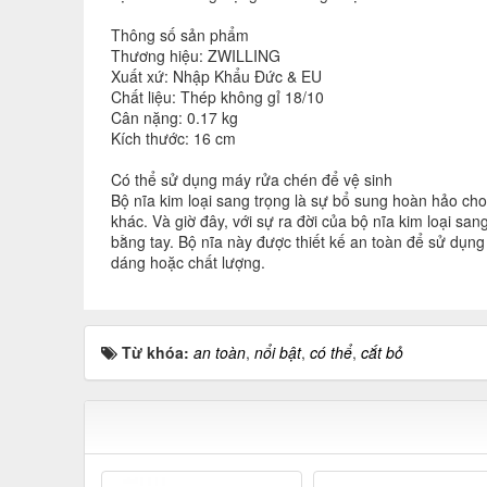
Thông số sản phẩm
Thương hiệu: ZWILLING
Xuất xứ: Nhập Khẩu Đức & EU
Chất liệu: Thép không gỉ 18/10
Cân nặng: 0.17 kg
Kích thước: 16 cm
Có thể sử dụng máy rửa chén để vệ sinh
Bộ nĩa kim loại sang trọng là sự bổ sung hoàn hảo cho
khác. Và giờ đây, với sự ra đời của bộ nĩa kim loại s
bằng tay. Bộ nĩa này được thiết kế an toàn để sử dụn
dáng hoặc chất lượng.
Từ khóa:
an toàn
,
nổi bật
,
có thể
,
cắt bỏ