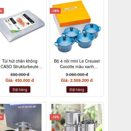
5%
-18%
Túi hút chân không
Bộ 4 nồi mini Le Creuset
CASO Strukturbeutel
Cocotte màu xanh
20×30 cm, 50 Stück –
Marseile
600.000 đ
3.060.000 đ
Made in Germany
Giá: 450.000 đ
Giá: 2.509.200 đ
(không hộp)
Đặt hàng
Đặt hàng
2%
-15%