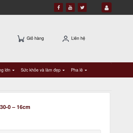
Giỏ hàng
Liên hệ
ụng lớn
Sức khỏe và làm đẹp
Pha lê
330-0 – 16cm