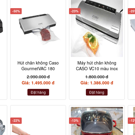
-50%
-23%
-2
Hút chân không Caso
Máy hút chân không
GourmetVAC 180
CASO VC10 màu inox
2.990.000 đ
1.800.000 đ
Giá: 1.495.000 đ
Giá: 1.386.000 đ
Đặt hàng
Đặt hàng
-22%
-13%
-1