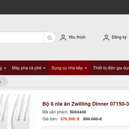
Yêu thích
Đăng ký
ng
Máy pha cà phê
Dụng cụ nhà bếp
Thiết bị điện gia d
p
Bộ 6 nĩa ăn Zwilling Dinner 07150-
Mã sản phẩm:
S004448
Giá bán:
576.000 đ
800.000 đ