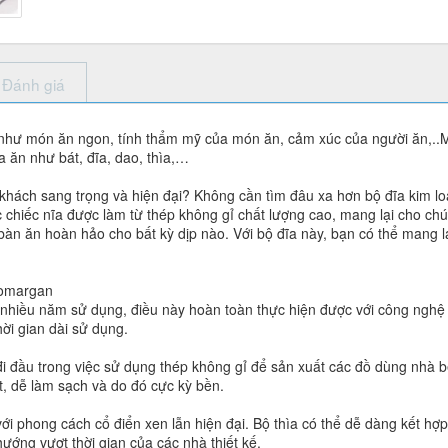
Đánh giá
ố như món ăn ngon, tính thẩm mỹ của món ăn, cảm xúc của người ăn,..
 ăn như bát, đĩa, dao, thìa,…
ách sang trọng và hiện đại? Không cần tìm đâu xa hơn bộ đĩa kim loạ
ác chiếc nĩa được làm từ thép không gỉ chất lượng cao, mang lại cho ch
bàn ăn hoàn hảo cho bất kỳ dịp nào. Với bộ đĩa này, bạn có thể mang l
romargan
hiều năm sử dụng, điều này hoàn toàn thực hiện được với công nghệ 
hời gian dài sử dụng.
i đầu trong việc sử dụng thép không gỉ để sản xuất các đồ dùng nhà bếp
t, dễ làm sạch và do đó cực kỳ bền.
với phong cách cổ điển xen lẫn hiện đại. Bộ thìa có thể dễ dàng kết hợ
ướng vượt thời gian của các nhà thiết kế.