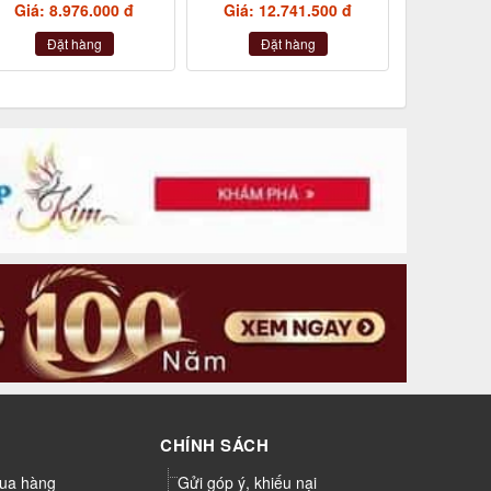
Giá: 8.976.000 đ
Giá: 12.741.500 đ
Đặt hàng
Đặt hàng
CHÍNH SÁCH
ua hàng
Gửi góp ý, khiếu nại