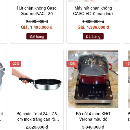
Hút chân không Caso
Máy hút chân không
GourmetVAC 180
CASO VC10 màu inox
2.990.000 đ
1.800.000 đ
Giá: 1.495.000 đ
Giá: 1.386.000 đ
Đặt hàng
Đặt hàng
-22%
-13%
-1
et
Bộ chảo Tefal 24 + 28
Bộ nồi 4 món KHG
B
,
cm inox trắng cán rời
Verona màu đỏ
s
L9409202
2.820.000 đ
3.840.000 đ
,