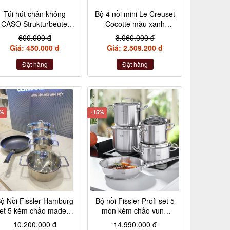
Túi hút chân không
Bộ 4 nồi mini Le Creuset
CASO Strukturbeutel
Cocotte màu xanh
20×30 cm, 50 Stück –
Marseile
600.000 đ
3.060.000 đ
Made in Germany
Giá: 450.000 đ
Giá: 2.509.200 đ
(không hộp)
Đặt hàng
Đặt hàng
2%
-15%
ộ Nồi Fissler Hamburg
Bộ nồi Fissler Profi set 5
et 5 kèm chảo made in
món kèm chảo vung
Germany nội địa Đức
kính made in Germany
10.200.000 đ
14.990.000 đ