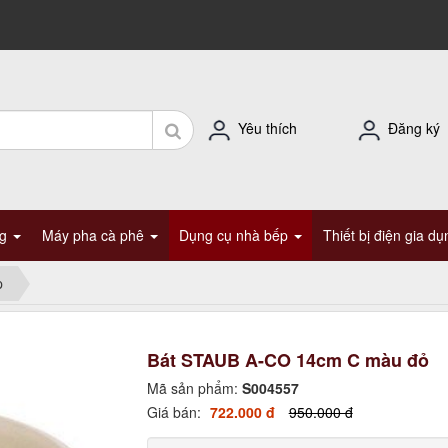
Yêu thích
Đăng ký
ng
Máy pha cà phê
Dụng cụ nhà bếp
Thiết bị điện gia d
p
Bát STAUB A-CO 14cm C màu đỏ
Mã sản phẩm:
S004557
Giá bán:
722.000 đ
950.000 đ