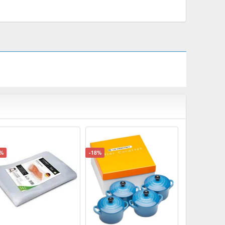
5%
-18%