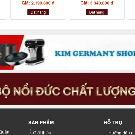
Giá: 2.199.600 đ
Giá: 3.340.800 đ
Đặt hàng
Đặt hàng
SẢN PHẨM
HỖ TRỢ
 Quận
Giới thiệu
Hướng dẫn m