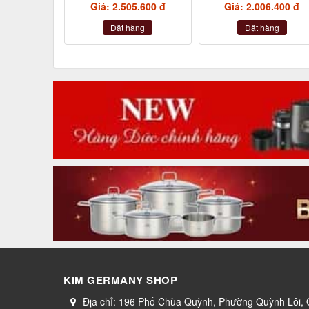
Giá: 2.505.600 đ
Giá: 2.006.400 đ
hồng nhạt, hồng tía,
xám)
Đặt hàng
Đặt hàng
KIM GERMANY SHOP
Địa chỉ:
196 Phố Chùa Quỳnh, Phường Quỳnh Lôi,