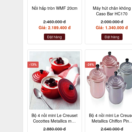
Nồi hấp tròn WMF 20cm
Máy hút chân không
Caso Bar HC170
2.460.000 đ
2.000.000 đ
Giá: 2.189.400 đ
Giá: 1.340.000 đ
Đặt hàng
Đặt hàng
-13%
-24%
Bộ 4 nồi mini Le Creuset
Bộ 4 nồi mini Le Creus
Cocottes Metallics màu
Metallics Chiffon Pink
đỏ cherry 10cm
Rosenquarz, Violett,
2.880.000 đ
2.640.000 đ
Nebelgrau (hồng đậm