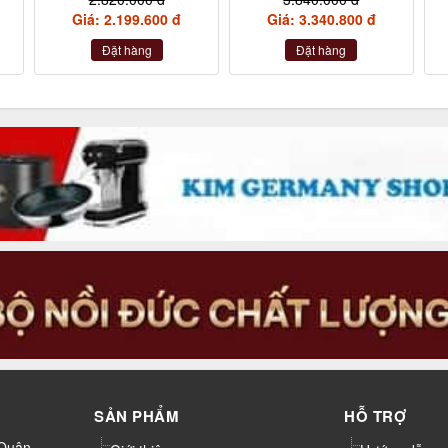
,
Giá: 2.199.600 đ
Giá: 3.340.800 đ
Đặt hàng
Đặt hàng
SẢN PHẨM
HỖ TRỢ
 Quận