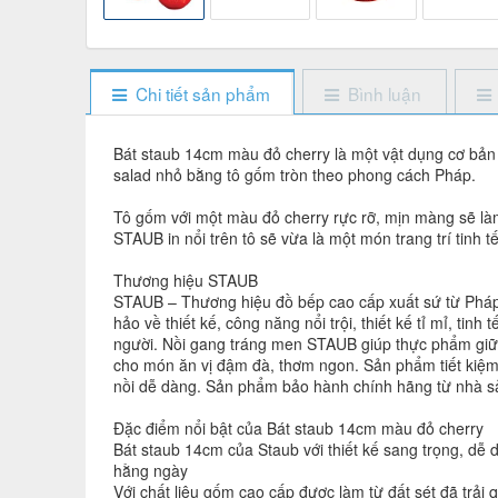
Chi tiết sản phẩm
Bình luận
Bát staub 14cm màu đỏ cherry là một vật dụng cơ bản
salad nhỏ bằng tô gốm tròn theo phong cách Pháp.
Tô gốm với một màu đỏ cherry rực rỡ, mịn màng sẽ là
STAUB in nổi trên tô sẽ vừa là một món trang trí tinh 
Thương hiệu STAUB
STAUB – Thương hiệu đồ bếp cao cấp xuất sứ từ Pháp 
hảo về thiết kế, công năng nổi trội, thiết kế tỉ mỉ, t
người. Nồi gang tráng men STAUB giúp thực phẩm giữ l
cho món ăn vị đậm đà, thơm ngon. Sản phẩm tiết kiệm 
nồi dễ dàng. Sản phẩm bảo hành chính hãng từ nhà s
Đặc điểm nổi bật của Bát staub 14cm màu đỏ cherry
Bát staub 14cm của Staub với thiết kế sang trọng, dễ
hằng ngày
Với chất liệu gốm cao cấp được làm từ đất sét đã trải