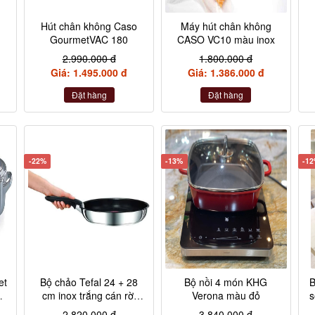
Hút chân không Caso
Máy hút chân không
GourmetVAC 180
CASO VC10 màu inox
2.990.000 đ
1.800.000 đ
Giá: 1.495.000 đ
Giá: 1.386.000 đ
Đặt hàng
Đặt hàng
-22%
-13%
-1
et
Bộ chảo Tefal 24 + 28
Bộ nồi 4 món KHG
B
,
cm inox trắng cán rời
Verona màu đỏ
s
L9409202
2.820.000 đ
3.840.000 đ