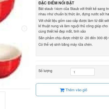
ĐẶC ĐIỂM NỔI BẬT
Bát staub 14cm của Staub với thiết kế sang t
nhau như chuẩn bị thức ăn, đựng nước sốt ha
Với chất liệu gốm cao cấp được làm từ đất sét
kĩ thuật nung và làm nguội thủ công giúp ch
cùng thiết kế đẹp mắt, tinh xảo
Sản phẩm chịu được nhiệt từ -20 đến 300 độ
Có thể vệ sinh bằng máy rửa chén.
Số lượng
Thêm vào giỏ