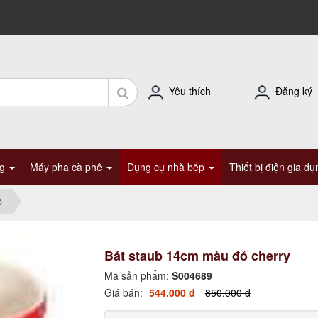
Yêu thích
Đăng ký
ng
Máy pha cà phê
Dụng cụ nhà bếp
Thiết bị điện gia d
p
Bát staub 14cm màu đỏ cherry
Mã sản phẩm:
S004689
Giá bán:
544.000 đ
850.000 đ