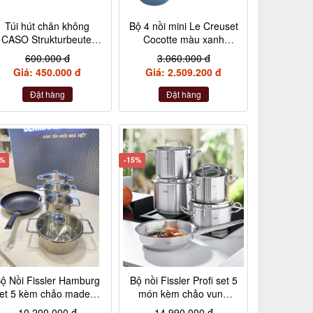
Túi hút chân không
Bộ 4 nồi mini Le Creuset
CASO Strukturbeutel
Cocotte màu xanh
20×30 cm, 50 Stück –
Marseile
600.000 đ
3.060.000 đ
Made in Germany
Giá: 450.000 đ
Giá: 2.509.200 đ
(không hộp)
Đặt hàng
Đặt hàng
2%
-15%
ộ Nồi Fissler Hamburg
Bộ nồi Fissler Profi set 5
et 5 kèm chảo made in
món kèm chảo vung
Germany nội địa Đức
kính made in Germany
10.200.000 đ
14.990.000 đ