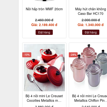
Nồi hấp tròn WMF 20cm
Máy hút chân không
Caso Bar HC170
2.460.000 đ
2.000.000 đ
Giá: 2.189.400 đ
Giá: 1.340.000 đ
Đặt hàng
Đặt hàng
-13%
-24%
Bộ 4 nồi mini Le Creuset
Bộ 4 nồi mini Le Creus
Cocottes Metallics màu
Metallics Chiffon Pink
đỏ cherry 10cm
Rosenquarz, Violett,
2.880.000 đ
2.640.000 đ