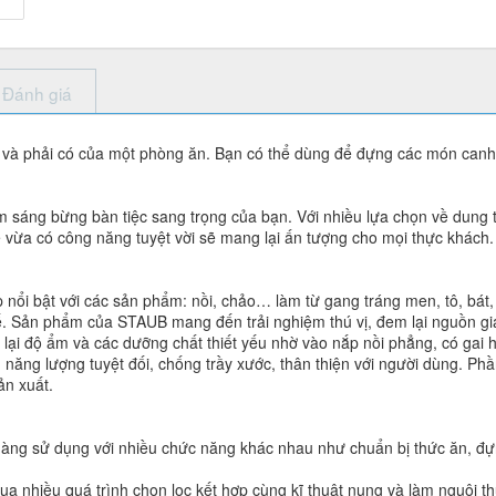
Đánh giá
 và phải có của một phòng ăn. Bạn có thể dùng để đựng các món canh
m sáng bừng bàn tiệc sang trọng của bạn. Với nhiều lựa chọn về dung
tế vừa có công năng tuyệt vời sẽ mang lại ấn tượng cho mọi thực khách.
nổi bật với các sản phẩm: nồi, chảo… làm từ gang tráng men, tô, bá
inh tế. Sản phẩm của STAUB mang đến trải nghiệm thú vị, đem lại nguồn g
ại độ ẩm và các dưỡng chất thiết yếu nhờ vào nắp nồi phẳng, có gai h
năng lượng tuyệt đối, chống trầy xước, thân thiện với người dùng. Phầ
ản xuất.
 dàng sử dụng với nhiều chức năng khác nhau như chuẩn bị thức ăn, đự
 qua nhiều quá trình chọn lọc kết hợp cùng kĩ thuật nung và làm nguội