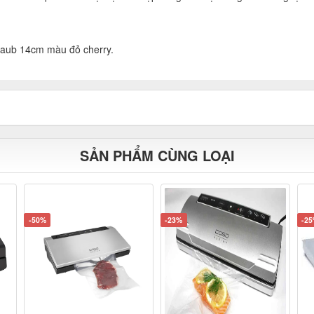
 staub 14cm màu đỏ cherry.
SẢN PHẨM CÙNG LOẠI
-50%
-23%
-2