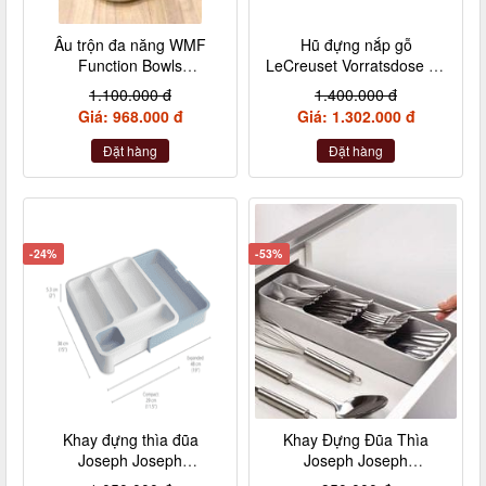
Âu trộn đa năng WMF
Hũ đựng nắp gỗ
Function Bowls
LeCreuset Vorratsdose m.
Rührschüssel mit Griff Ø
Holzdeckel 10cm Kirsche-
1.100.000 đ
1.400.000 đ
12,5 cm Cromargan
màu đỏ
Giá: 968.000 đ
Giá: 1.302.000 đ
Edelstahl (WMF
Arbeitsschüssel
Đặt hàng
Đặt hàng
Stabmixer)
-24%
-53%
Khay đựng thìa đũa
Khay Đựng Đũa Thìa
Joseph Joseph
Joseph Joseph
DrawnStore 85116 màu
DrawerStore 85119