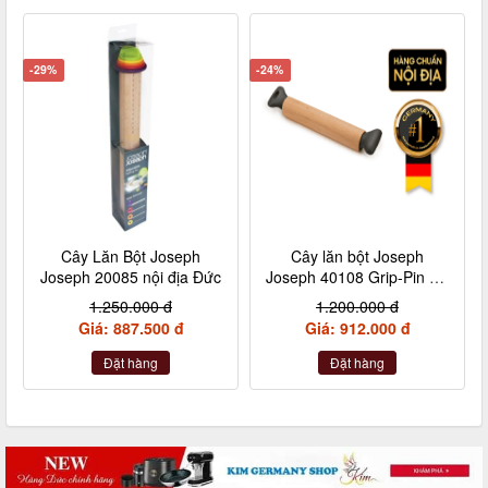
-29%
-24%
Cây Lăn Bột Joseph
Cây lăn bột Joseph
Joseph 20085 nội địa Đức
Joseph 40108 Grip-Pin nội
địa Đức
1.250.000 đ
1.200.000 đ
Giá: 887.500 đ
Giá: 912.000 đ
Đặt hàng
Đặt hàng