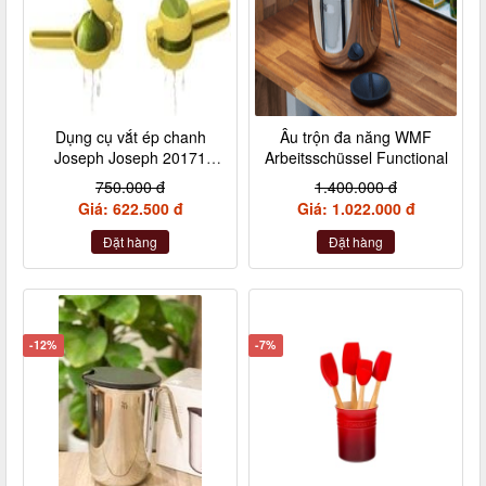
Dụng cụ vắt ép chanh
Âu trộn đa năng WMF
Joseph Joseph 20171
Arbeitsschüssel Functional
JuiceMax
750.000 đ
1.400.000 đ
Giá: 622.500 đ
Giá: 1.022.000 đ
Đặt hàng
Đặt hàng
-12%
-7%