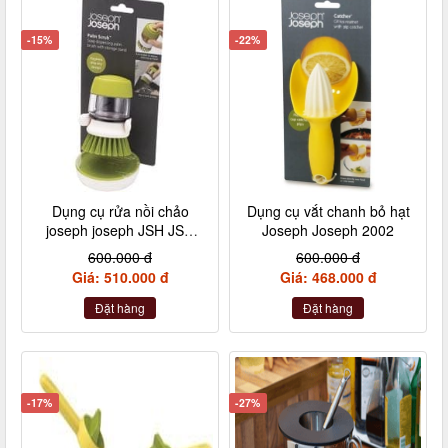
-15%
-22%
Dụng cụ rửa nồi chảo
Dụng cụ vắt chanh bỏ hạt
joseph joseph JSH JSH
Joseph Joseph 2002
Palm Srub
600.000 đ
600.000 đ
Giá: 510.000 đ
Giá: 468.000 đ
Đặt hàng
Đặt hàng
-17%
-27%