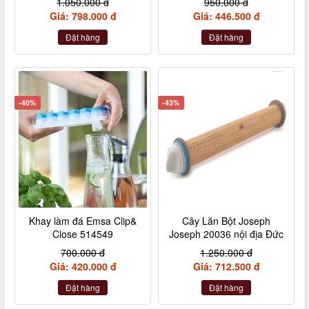
1.050.000 đ
950.000 đ
xanh xám nội địa
Giá: 798.000 đ
Giá: 446.500 đ
Đặt hàng
Đặt hàng
-40%
-43%
Khay làm đá Emsa Clip&
Cây Lăn Bột Joseph
Close 514549
Joseph 20036 nội địa Đức
700.000 đ
1.250.000 đ
Giá: 420.000 đ
Giá: 712.500 đ
Đặt hàng
Đặt hàng