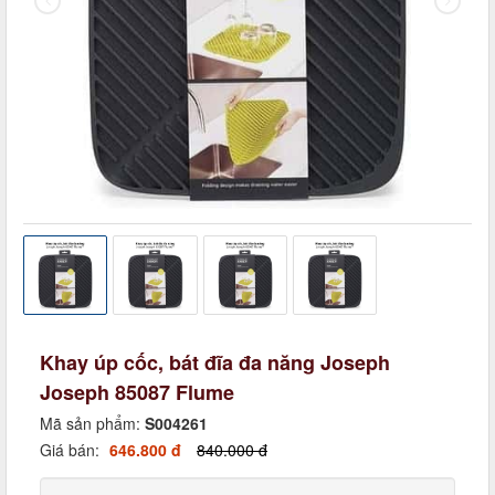
Khay úp cốc, bát đĩa đa năng Joseph
Joseph 85087 Flume
Mã sản phẩm:
S004261
Giá bán:
646.800 đ
840.000 đ