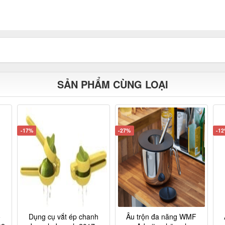
SẢN PHẨM CÙNG LOẠI
-17%
-27%
-1
ỏ
Dụng cụ vắt ép chanh
Âu trộn đa năng WMF