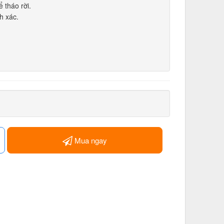
 tháo rời.
h xác.
Mua ngay