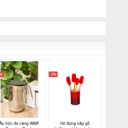
2%
-7%
Âu trộn đa năng WMF
Hũ đựng nắp gỗ