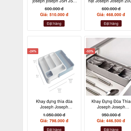
joseph joseph JSH JSH
hạt Joseph Joseph 20
Palm Srub
600.000 đ
600.000 đ
Giá: 510.000 đ
Giá: 468.000 đ
Đặt hàng
Đặt hàng
-24%
-53%
Khay đựng thìa đũa
Khay Đựng Đũa Thìa
Joseph Joseph
Joseph Joseph
DrawnStore 85116 màu
DrawerStore 85119
1.050.000 đ
950.000 đ
xanh xám nội địa
Giá: 798.000 đ
Giá: 446.500 đ
Đặt hàng
Đặt hàng