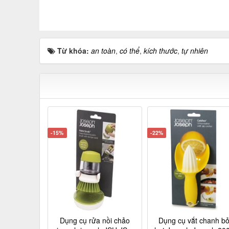
Từ khóa:
an toàn
,
có thể
,
kích thước
,
tự nhiên
-15%
-22%
Dụng cụ rửa nồi chảo
Dụng cụ vắt chanh b