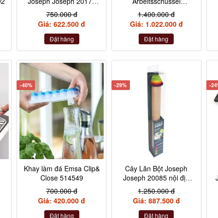
02
Joseph Joseph 20171
Arbeitsschüssel
JuiceMax
Functional
R
750.000 đ
1.400.000 đ
Giá: 622.500 đ
Giá: 1.022.000 đ
Đặt hàng
Đặt hàng
-40%
-29%
-2
Khay làm đá Emsa Clip&
Cây Lăn Bột Joseph
Close 514549
Joseph 20085 nội địa
Đức
700.000 đ
1.250.000 đ
Giá: 420.000 đ
Giá: 887.500 đ
Đặt hàng
Đặt hàng