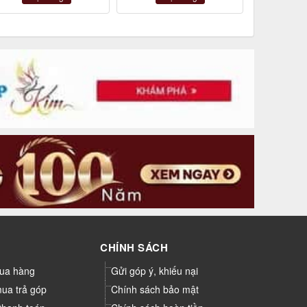
CHÍNH SÁCH
ua hàng
Gửi góp ý, khiếu nại
mua trả góp
Chính sách bảo mật