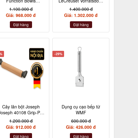
Function Bowls
LeCreuset Vorratsdose
ührschüssel mit Griff Ø
m. Holzdeckel 10cm
1.100.000 đ
1.400.000 đ
12,5 cm Cromargan
Kirsche- màu đỏ
Giá: 968.000 đ
Giá: 1.302.000 đ
Edelstahl (WMF
Arbeitsschüssel
Đặt hàng
Đặt hàng
Stabmixer)
4%
-29%
Cây lăn bột Joseph
Dụng cụ cạo bếp từ
Joseph 40108 Grip-Pin
WMF
nội địa Đức
1.200.000 đ
600.000 đ
Giá: 912.000 đ
Giá: 426.000 đ
Đặt hàng
Đặt hàng