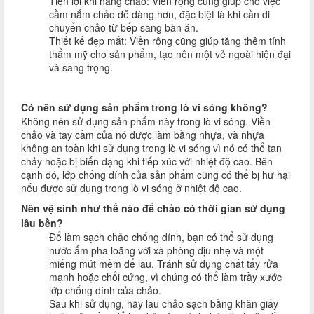
Tiện lợi khi nâng chảo: Viền rộng cũng giúp cho việc
cầm nắm chảo dễ dàng hơn, đặc biệt là khi cần di
chuyển chảo từ bếp sang bàn ăn.
Thiết kế đẹp mắt: Viền rộng cũng giúp tăng thêm tính
thẩm mỹ cho sản phẩm, tạo nên một vẻ ngoài hiện đại
và sang trọng.
Có nên sử dụng sản phẩm trong lò vi sóng không?
Không nên sử dụng sản phẩm này trong lò vi sóng. Viền
chảo và tay cầm của nó được làm bằng nhựa, và nhựa
không an toàn khi sử dụng trong lò vi sóng vì nó có thể tan
chảy hoặc bị biến dạng khi tiếp xúc với nhiệt độ cao. Bên
cạnh đó, lớp chống dính của sản phẩm cũng có thể bị hư hại
nếu được sử dụng trong lò vi sóng ở nhiệt độ cao.
N
ên vệ sinh như thế nào để chảo có thời gian sử dụng
lâu bền?
Để làm sạch chảo chống dính, bạn có thể sử dụng
nước ấm pha loãng với xà phòng dịu nhẹ và một
miếng mút mềm để lau. Tránh sử dụng chất tẩy rửa
mạnh hoặc chổi cứng, vì chúng có thể làm trầy xước
lớp chống dính của chảo.
Sau khi sử dụng, hãy lau chảo sạch bằng khăn giấy