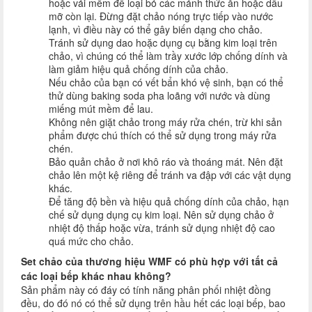
hoặc vải mềm để loại bỏ các mảnh thức ăn hoặc dầu
mỡ còn lại. Đừng đặt chảo nóng trực tiếp vào nước
lạnh, vì điều này có thể gây biến dạng cho chảo.
Tránh sử dụng dao hoặc dụng cụ bằng kim loại trên
chảo, vì chúng có thể làm trầy xước lớp chống dính và
làm giảm hiệu quả chống dính của chảo.
Nếu chảo của bạn có vết bẩn khó vệ sinh, bạn có thể
thử dùng baking soda pha loãng với nước và dùng
miếng mút mềm để lau.
Không nên giặt chảo trong máy rửa chén, trừ khi sản
phẩm được chú thích có thể sử dụng trong máy rửa
chén.
Bảo quản chảo ở nơi khô ráo và thoáng mát. Nên đặt
chảo lên một kệ riêng để tránh va đập với các vật dụng
khác.
Để tăng độ bền và hiệu quả chống dính của chảo, hạn
chế sử dụng dụng cụ kim loại. Nên sử dụng chảo ở
nhiệt độ thấp hoặc vừa, tránh sử dụng nhiệt độ cao
quá mức cho chảo.
Set chảo của thương hiệu WMF có phù hợp với tất cả
các loại bếp khác nhau không?
Sản phẩm này có đáy có tính năng phân phối nhiệt đồng
đều, do đó nó có thể sử dụng trên hầu hết các loại bếp, bao