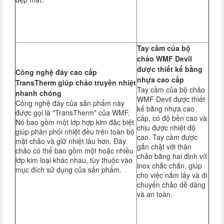
Tay cầm của bộ
chảo WMF Devil
được thiết kế bằng
Công nghệ đáy cao cấp
nhựa cao cấp
TransTherm giúp chảo truyền nhiệt
Tay cầm của bộ chảo
nhanh chóng
WMF Devil được thiết
Công nghệ đáy của sản phẩm này
kế bằng nhựa cao
được gọi là "TransTherm" của WMF.
cấp, có độ bền cao và
Nó bao gồm một lớp hợp kim đặc biệt
chịu được nhiệt độ
giúp phân phối nhiệt đều trên toàn bộ
cao. Tay cầm được
mặt chảo và giữ nhiệt lâu hơn. Đáy
gắn chặt với thân
chảo có thể bao gồm một hoặc nhiều
chảo bằng hai đinh vít
lớp kim loại khác nhau, tùy thuộc vào
inox chắc chắn, giúp
mục đích sử dụng của sản phẩm.
cho việc nắm lấy và di
chuyển chảo dễ dàng
và an toàn.