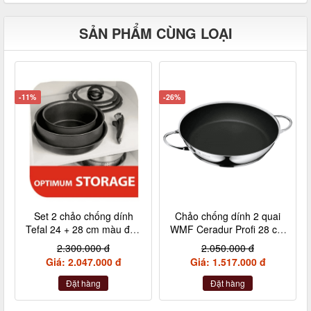
SẢN PHẨM CÙNG LOẠI
-11%
-26%
Set 2 chảo chống dính
Chảo chống dính 2 quai
Tefal 24 + 28 cm màu đen
WMF Ceradur Profi 28 cm
cán rời L6509205
nội địa Đức
2.300.000 đ
2.050.000 đ
Giá: 2.047.000 đ
Giá: 1.517.000 đ
Đặt hàng
Đặt hàng