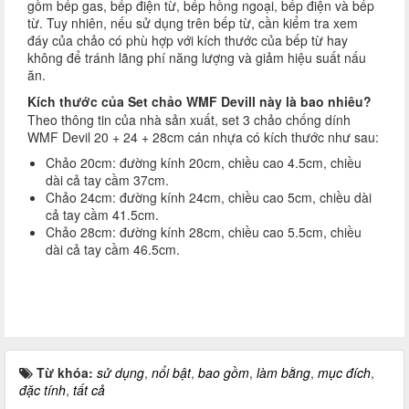
gồm bếp gas, bếp điện từ, bếp hồng ngoại, bếp điện và bếp
từ. Tuy nhiên, nếu sử dụng trên bếp từ, cần kiểm tra xem
đáy của chảo có phù hợp với kích thước của bếp từ hay
không để tránh lãng phí năng lượng và giảm hiệu suất nấu
ăn.
Kích thước của Set chảo WMF Devill này là bao nhiêu?
Theo thông tin của nhà sản xuất, set 3 chảo chống dính
WMF Devil 20 + 24 + 28cm cán nhựa có kích thước như sau:
Chảo 20cm: đường kính 20cm, chiều cao 4.5cm, chiều
dài cả tay cầm 37cm.
Chảo 24cm: đường kính 24cm, chiều cao 5cm, chiều dài
cả tay cầm 41.5cm.
Chảo 28cm: đường kính 28cm, chiều cao 5.5cm, chiều
dài cả tay cầm 46.5cm.
Từ khóa:
sử dụng
,
nổi bật
,
bao gồm
,
làm bằng
,
mục đích
,
đặc tính
,
tất cả