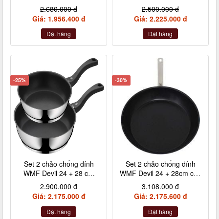
24+28cm cán inox nội địa
nhựa
2.680.000 đ
2.500.000 đ
Đức
Giá: 1.956.400 đ
Giá: 2.225.000 đ
Đặt hàng
Đặt hàng
-25%
-30%
Set 2 chảo chống dính
Set 2 chảo chống dính
WMF Devil 24 + 28 cm
WMF Devil 24 + 28cm cán
kèm xẻng
inox nội địa Đức
2.900.000 đ
3.108.000 đ
Giá: 2.175.000 đ
Giá: 2.175.600 đ
Đặt hàng
Đặt hàng