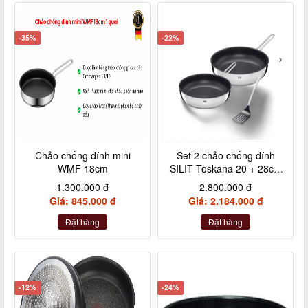
-35%
-22%
Chảo chống dính mini
Set 2 chảo chống dính
WMF 18cm
SILIT Toskana 20 + 28cm
kèm xẻng
1.300.000 đ
2.800.000 đ
Giá: 845.000 đ
Giá: 2.184.000 đ
Đặt hàng
Đặt hàng
-12%
-24%