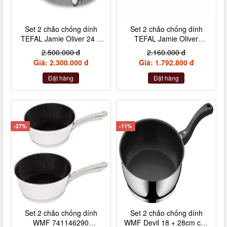
Set 2 chảo chống dính
Set 2 chảo chống dính
TEFAL Jamie Oliver 24 +
TEFAL Jamie Oliver
28cm inox cán rời
Titanium 20 + 26cm nội
2.500.000 đ
2.160.000 đ
địa Đức
Giá: 2.300.000 đ
Giá: 1.792.800 đ
Đặt hàng
Đặt hàng
-27%
-11%
Set 2 chảo chống dính
Set 2 chảo chống dính
WMF 741146290
WMF Devil 18 + 28cm cán