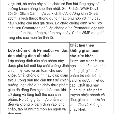
vượt trội, bộ chảo này chắc chắn sẽ làm hài lòng ngay cả
những khách hàng khó tính nhất. Set 3 chảo WMF Devil
20+24+28cm Cán nhựa có kích thước đường kính 24 và
28cm là kích thước thông dụng nhất, phù hợp với nhu cầu
nấu nướng của mọi gia đình. Bộ chảo chống dính WMF với
chất liệu Cromargan phủ lớp chống dính Permadur, đặc tính
chống dính tốt, không bị dính hay cháy. Chảo WMF dùng để
rang nhẹ các món ăn tinh tế.
Chất liệu thép
Lớp chống dính PermaDur với đặc
không gỉ an toàn
tính chống dính tốt nhất
cho sức khỏe
Lớp chống dính của sản phẩm này
Được làm từ chất liệu
được phủ bởi một lớp chất chống dính
hợp kim nhôm và thép
chịu nhiệt cao và an toàn cho sức
không gỉ, giúp sản
khỏe. Chất chống dính này giúp giảm
phẩm trở nên bền bỉ
thiểu lượng dầu mỡ cần thiết để chiên
và chịu được nhiệt độ
nướng, hạn chế dính cháy thực phẩm,
cao. Chất liệu này
giúp dễ dàng làm sạch chảo sau khi
cũng giúp sản phẩm
sử dụng và tăng tuổi thọ của sản
truyền nhiệt nhanh và
phẩm. Nó cũng giúp thực phẩm chín
đều, giúp cho thức ăn
đều và không bị bám dính vào lòng
chín đều và không bị
chảo, tạo ra những món ăn ngon và
cháy khét.
đẹp mắt.