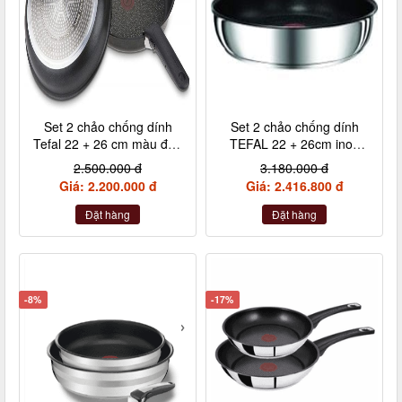
Set 2 chảo chống dính
Set 2 chảo chống dính
Tefal 22 + 26 cm màu đen
TEFAL 22 + 26cm inox
cán rời L65091
cán rời L94090
2.500.000 đ
3.180.000 đ
Giá: 2.200.000 đ
Giá: 2.416.800 đ
Đặt hàng
Đặt hàng
-8%
-17%