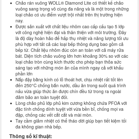
Chảo rán vuông WOLL® Diamond Lite có thiết kế chảo
vuông sang trọng vô cùng đa năng và là một trong những
loại chảo có ưu điểm vượt trội nhất trên thị trường hiện
nay.
Được sản xuất với chất liệu nhôm cao cấp cấu tạo 5 lớp
với công nghệ hiện đại và thân thiện với môi trường. Đây
là độ dày hoàn hảo để hấp thụ nhiệt và năng lượng tối ưu
phù hợp với tất cả các loại bếp thông dụng bao gồm cả
bếp từ. Chất liệu nhôm đúc còn an toàn với cả máy rửa
bát. Diện tích chảo vuông lớn hơn khoảng 30% so với các
loại chảo tròn cùng kích thước cho phép bạn thỏa sức
sáng tạo với những món ăn của mình ngay cả với khẩu
phần lớn
Nắp đậy bằng kính có lỗ thoát hơi, chịu nhiệt rất tốt lên
đến 250°C chống bắn nước, dầu ăn trong suốt quá trình
nấu vừa giúp thức ăn được chín đều từ trong ra ngoài
đảm bảo an toàn tuyệt đối.
Lòng chảo phủ lớp phủ kim cương không chứa PFOA với
đặc tính chống dính tuyệt vời vừa bền bỉ, chống mọi va
đập, chống các vết cắt cắt và mài mòn.
Tay cầm giảm nhiệt có thể tháo dời giúp bạn tiết kiệm tối
đa không gian nhà bếp.
Thông số kĩ thuật: