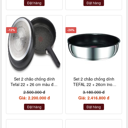
Đặt hàng
Đặt hàng
-12%
-24%
Set 2 chảo chống dính
Set 2 chảo chống dính
Tefal 22 + 26 cm màu đen
TEFAL 22 + 26cm inox
cán rời L65091
cán rời L94090
2.500.000 đ
3.180.000 đ
Giá: 2.200.000 đ
Giá: 2.416.800 đ
Đặt hàng
Đặt hàng