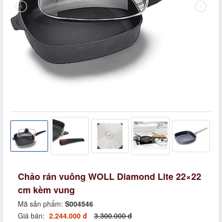
Chảo rán vuông WOLL Diamond Lite 22×22
cm kèm vung
Mã sản phẩm:
S004546
Giá bán:
2.244.000 đ
3.300.000 đ