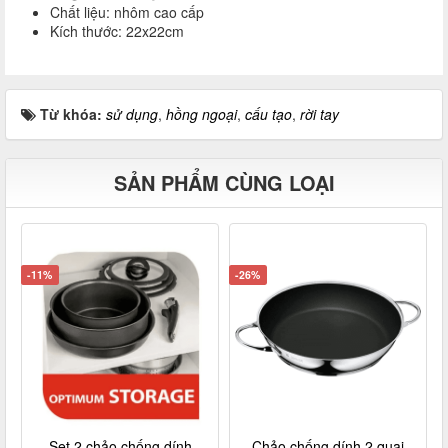
Chất liệu: nhôm cao cấp
Kích thước: 22x22cm
Từ khóa:
sử dụng
,
hồng ngoại
,
cấu tạo
,
rời tay
SẢN PHẨM CÙNG LOẠI
-11%
-26%
Set 2 chảo chống dính
Chảo chống dính 2 quai