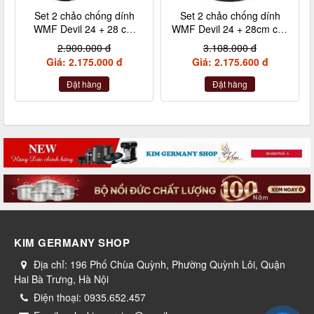
Set 2 chảo chống dính
Set 2 chảo chống dính
WMF Devil 24 + 28 cm
WMF Devil 24 + 28cm cán
kèm xẻng
inox nội địa Đức
2.900.000 đ
3.108.000 đ
Giá: 2.175.000 đ
Giá: 2.175.600 đ
Đặt hàng
Đặt hàng
KIM GERMANY SHOP
Địa chỉ:
196 Phố Chùa Quỳnh, Phường Quỳnh Lôi, Quận
Hai Bà Trưng, Hà Nội
Điện thoại:
0935.652.457