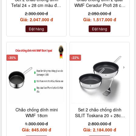
Tefal 24 + 28 cm màu đen
WMF Ceradur Profi 28 cm
cán rời L6509205
nội địa Đức
2.300.000 đ
2.050.000 đ
Giá: 2.047.000 đ
Giá: 1.517.000 đ
Đặt hàng
Đặt hàng
-35%
-22%
Chảo chống dính mini
Set 2 chảo chống dính
WMF 18cm
SILIT Toskana 20 + 28cm
kèm xẻng
1.300.000 đ
2.800.000 đ
Giá: 845.000 đ
Giá: 2.184.000 đ