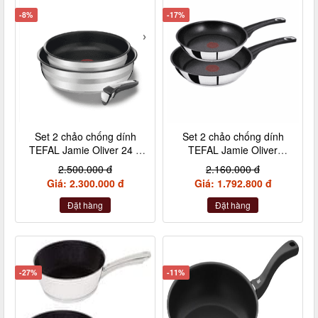
-8%
-17%
Set 2 chảo chống dính
Set 2 chảo chống dính
TEFAL Jamie Oliver 24 +
TEFAL Jamie Oliver
28cm inox cán rời
Titanium 20 + 26cm nội
2.500.000 đ
2.160.000 đ
địa Đức
Giá: 2.300.000 đ
Giá: 1.792.800 đ
Đặt hàng
Đặt hàng
-27%
-11%