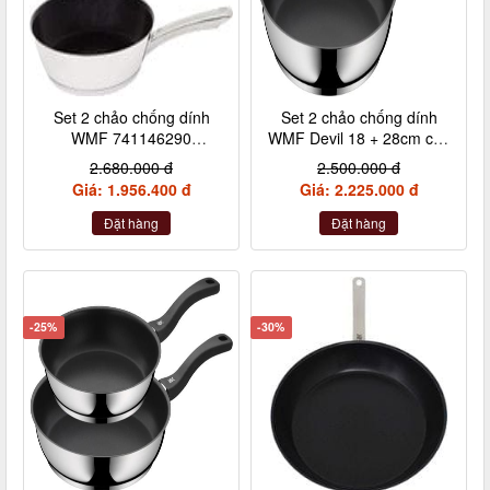
Set 2 chảo chống dính
Set 2 chảo chống dính
WMF 741146290
WMF Devil 18 + 28cm cán
24+28cm cán inox nội địa
nhựa
2.680.000 đ
2.500.000 đ
Đức
Giá: 1.956.400 đ
Giá: 2.225.000 đ
Đặt hàng
Đặt hàng
-25%
-30%