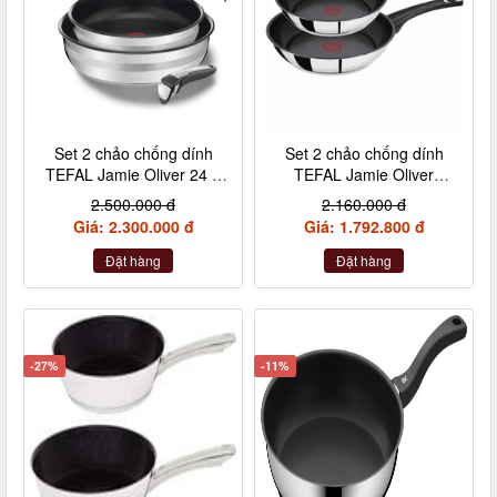
Set 2 chảo chống dính
Set 2 chảo chống dính
TEFAL Jamie Oliver 24 +
TEFAL Jamie Oliver
28cm inox cán rời
Titanium 20 + 26cm nội
2.500.000 đ
2.160.000 đ
địa Đức
Giá: 2.300.000 đ
Giá: 1.792.800 đ
Đặt hàng
Đặt hàng
-27%
-11%