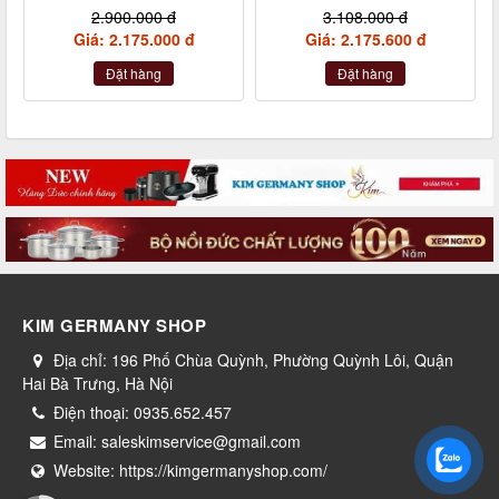
kèm xẻng
inox nội địa Đức
2.900.000 đ
3.108.000 đ
Giá: 2.175.000 đ
Giá: 2.175.600 đ
Đặt hàng
Đặt hàng
KIM GERMANY SHOP
Địa chỉ:
196 Phố Chùa Quỳnh, Phường Quỳnh Lôi, Quận
Hai Bà Trưng, Hà Nội
Điện thoại:
0935.652.457
Email:
saleskimservice@gmail.com
Website:
https://kimgermanyshop.com/