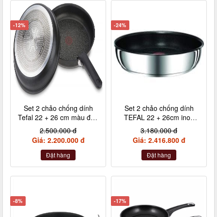
-12%
-24%
Set 2 chảo chống dính
Set 2 chảo chống dính
Tefal 22 + 26 cm màu đen
TEFAL 22 + 26cm inox
cán rời L65091
cán rời L94090
2.500.000 đ
3.180.000 đ
Giá: 2.200.000 đ
Giá: 2.416.800 đ
Đặt hàng
Đặt hàng
-8%
-17%