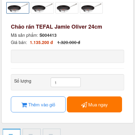
Chảo rán TEFAL Jamie Oliver 24cm
Mã sản phẩm:
S004413
Giá bán:
1.135.200 đ
1.320.000 đ
Số lượng
Thêm vào giỏ
Mua ngay