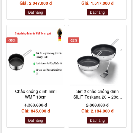
Giá: 2.047.000 đ
Giá: 1.517.000 đ
Đặt hàng
Đặt hàng
-35%
-22%
Chảo chống dính mini
Set 2 chảo chống dính
WMF 18cm
SILIT Toskana 20 + 28cm
kèm xẻng
1.300.000 đ
2.800.000 đ
Giá: 845.000 đ
Giá: 2.184.000 đ
Đặt hàng
Đặt hàng