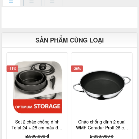
SẢN PHẨM CÙNG LOẠI
-11%
-26%
Set 2 chảo chống dính
Chảo chống dính 2 quai
Tefal 24 + 28 cm màu đen
WMF Ceradur Profi 28 cm
cán rời L6509205
nội địa Đức
2.300.000 đ
2.050.000 đ