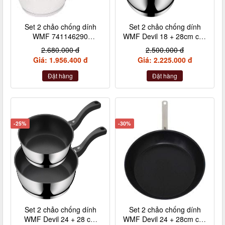
Set 2 chảo chống dính
Set 2 chảo chống dính
WMF 741146290
WMF Devil 18 + 28cm cán
24+28cm cán inox nội địa
nhựa
2.680.000 đ
2.500.000 đ
Đức
Giá: 1.956.400 đ
Giá: 2.225.000 đ
Đặt hàng
Đặt hàng
-25%
-30%
Set 2 chảo chống dính
Set 2 chảo chống dính
WMF Devil 24 + 28 cm
WMF Devil 24 + 28cm cán