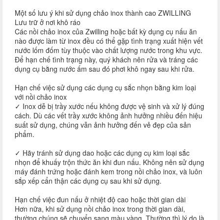
Một số lưu ý khi sử dụng chảo inox thành cao ZWILLING
Lưu trữ ở nơi khô ráo
Các nồi chảo inox của Zwilling hoặc bất kỳ dụng cụ nấu ăn
nào được làm từ inox đều có thể gặp tình trạng xuất hiện vết
nước lốm đốm tùy thuộc vào chất lượng nước trong khu vực.
Để hạn chế tình trạng này, quý khách nên rửa và tráng các
dụng cụ bằng nước ấm sau đó phơi khô ngay sau khi rửa.
Hạn chế việc sử dụng các dụng cụ sắc nhọn bằng kim loại
với nồi chảo inox
✓ Inox dễ bị trầy xước nếu không được vệ sinh và xử lý đúng
cách. Dù các vết trầy xước không ảnh hưởng nhiều đến hiệu
suất sử dụng, chúng vẫn ảnh hưởng đến vẻ đẹp của sản
phẩm.
✓ Hãy tránh sử dụng dao hoặc các dụng cụ kim loại sắc
nhọn để khuấy trộn thức ăn khi đun nấu. Không nên sử dụng
máy đánh trứng hoặc đánh kem trong nồi chảo inox, và luôn
sắp xếp cẩn thận các dụng cụ sau khi sử dụng.
Hạn chế việc đun nấu ở nhiệt độ cao hoặc thời gian dài
Hơn nữa, khi sử dụng nồi chảo inox trong thời gian dài,
thường chúng sẽ chuyển sang màu vàng. Thường thì lý do là