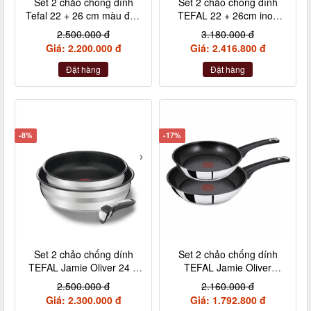
Set 2 chảo chống dính
Set 2 chảo chống dính
Tefal 22 + 26 cm màu đen
TEFAL 22 + 26cm inox
cán rời L65091
cán rời L94090
2.500.000 đ
3.180.000 đ
Giá: 2.200.000 đ
Giá: 2.416.800 đ
Đặt hàng
Đặt hàng
-8%
-17%
Set 2 chảo chống dính
Set 2 chảo chống dính
TEFAL Jamie Oliver 24 +
TEFAL Jamie Oliver
28cm inox cán rời
Titanium 20 + 26cm nội
2.500.000 đ
2.160.000 đ
địa Đức
Giá: 2.300.000 đ
Giá: 1.792.800 đ