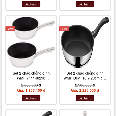
Đặt hàng
Đặt hàng
-27%
-11%
Set 2 chảo chống dính
Set 2 chảo chống dính
WMF 741146290
WMF Devil 18 + 28cm cán
24+28cm cán inox nội địa
nhựa
2.680.000 đ
2.500.000 đ
Đức
Giá: 1.956.400 đ
Giá: 2.225.000 đ
Đặt hàng
Đặt hàng