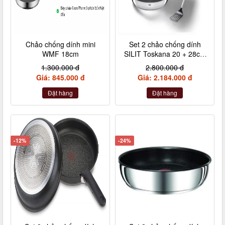
Chảo chống dính mini
Set 2 chảo chống dính
WMF 18cm
SILIT Toskana 20 + 28cm
kèm xẻng
1.300.000 đ
2.800.000 đ
Giá: 845.000 đ
Giá: 2.184.000 đ
Đặt hàng
Đặt hàng
-12%
-24%