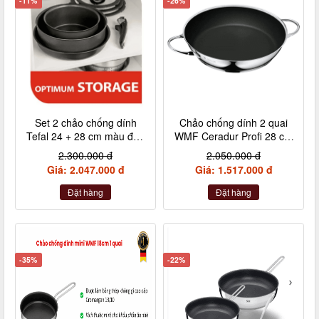
-11%
-26%
Set 2 chảo chống dính
Chảo chống dính 2 quai
Tefal 24 + 28 cm màu đen
WMF Ceradur Profi 28 cm
cán rời L6509205
nội địa Đức
2.300.000 đ
2.050.000 đ
Giá: 2.047.000 đ
Giá: 1.517.000 đ
Đặt hàng
Đặt hàng
-35%
-22%