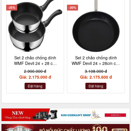
-25%
-30%
Set 2 chảo chống dính
Set 2 chảo chống dính
WMF Devil 24 + 28 cm
WMF Devil 24 + 28cm cán
kèm xẻng
inox nội địa Đức
2.900.000 đ
3.108.000 đ
Giá: 2.175.000 đ
Giá: 2.175.600 đ
Đặt hàng
Đặt hàng