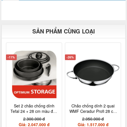
SẢN PHẨM CÙNG LOẠI
-11%
-26%
Set 2 chảo chống dính
Chảo chống dính 2 quai
Tefal 24 + 28 cm màu đen
WMF Ceradur Profi 28 cm
cán rời L6509205
nội địa Đức
2.300.000 đ
2.050.000 đ
Giá: 2.047.000 đ
Giá: 1.517.000 đ