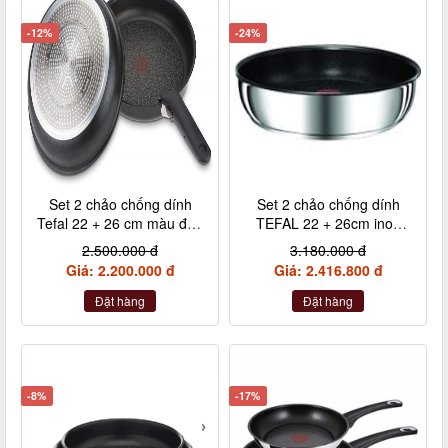
-12%
-24%
Set 2 chảo chống dính
Set 2 chảo chống dính
Tefal 22 + 26 cm màu đen
TEFAL 22 + 26cm inox
cán rời L65091
cán rời L94090
2.500.000 đ
3.180.000 đ
Giá: 2.200.000 đ
Giá: 2.416.800 đ
Đặt hàng
Đặt hàng
-8%
-17%