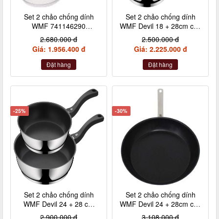
Set 2 chảo chống dính
Set 2 chảo chống dính
WMF 741146290
WMF Devil 18 + 28cm cán
24+28cm cán inox nội địa
nhựa
2.680.000 đ
2.500.000 đ
Đức
Giá: 1.956.400 đ
Giá: 2.225.000 đ
Đặt hàng
Đặt hàng
-25%
-30%
Set 2 chảo chống dính
Set 2 chảo chống dính
WMF Devil 24 + 28 cm
WMF Devil 24 + 28cm cán
kèm xẻng
inox nội địa Đức
2.900.000 đ
3.108.000 đ