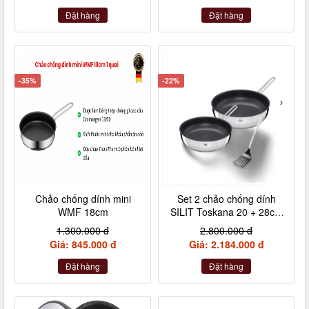
Đặt hàng
Đặt hàng
-35%
-22%
Chảo chống dính mini
Set 2 chảo chống dính
WMF 18cm
SILIT Toskana 20 + 28cm
kèm xẻng
1.300.000 đ
2.800.000 đ
Giá: 845.000 đ
Giá: 2.184.000 đ
Đặt hàng
Đặt hàng