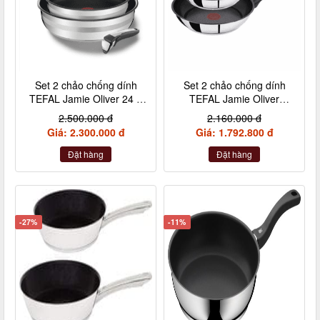
Set 2 chảo chống dính
Set 2 chảo chống dính
TEFAL Jamie Oliver 24 +
TEFAL Jamie Oliver
28cm inox cán rời
Titanium 20 + 26cm nội
2.500.000 đ
2.160.000 đ
địa Đức
Giá: 2.300.000 đ
Giá: 1.792.800 đ
Đặt hàng
Đặt hàng
-27%
-11%