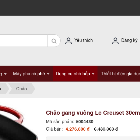
Yêu thích
Đăng ký
ng
Máy pha cà phê
Dụng cụ nhà bếp
Thiết bị điện gia d
p
Chảo
Chảo gang vuông Le Creuset 30cm
Mã sản phẩm:
S004430
Giá bán:
4.276.800 đ
6.480.000 đ