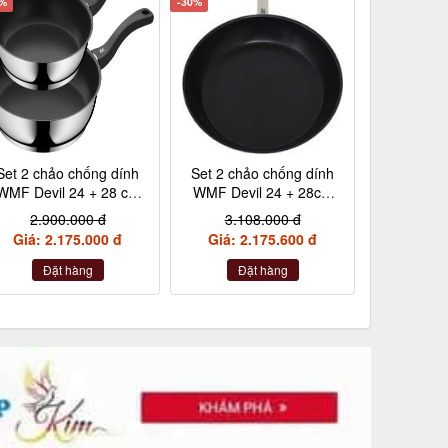
5%
-30%
Set 2 chảo chống dính
Set 2 chảo chống dính
WMF Devil 24 + 28 cm
WMF Devil 24 + 28cm
kèm xẻng
cán inox nội địa Đức
2.900.000 đ
3.108.000 đ
Giá: 2.175.000 đ
Giá: 2.175.600 đ
Đặt hàng
Đặt hàng