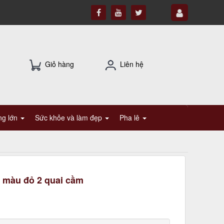
Giỏ hàng
Liên hệ
ụng lớn
Sức khỏe và làm đẹp
Pha lê
 màu đỏ 2 quai cầm