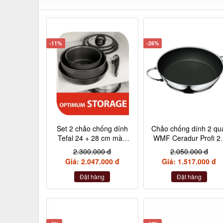
-11%
-26%
Set 2 chảo chống dính
Chảo chống dính 2 qu
Tefal 24 + 28 cm màu
WMF Ceradur Profi 2
đen cán rời L6509205
cm nội địa Đức
2.300.000 đ
2.050.000 đ
Giá: 2.047.000 đ
Giá: 1.517.000 đ
Đặt hàng
Đặt hàng