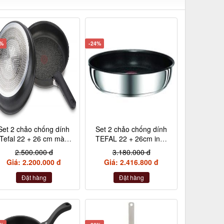
2%
-24%
Set 2 chảo chống dính
Set 2 chảo chống dính
Tefal 22 + 26 cm màu
TEFAL 22 + 26cm inox
đen cán rời L65091
cán rời L94090
2.500.000 đ
3.180.000 đ
Giá: 2.200.000 đ
Giá: 2.416.800 đ
Đặt hàng
Đặt hàng