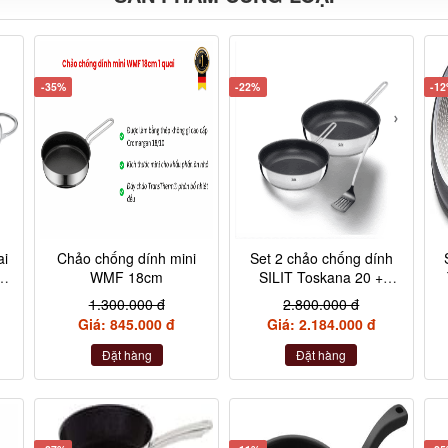
-35%
-22%
-1
ai
Chảo chống dính mini
Set 2 chảo chống dính
8
WMF 18cm
SILIT Toskana 20 +
28cm kèm xẻng
1.300.000 đ
2.800.000 đ
Giá: 845.000 đ
Giá: 2.184.000 đ
Đặt hàng
Đặt hàng