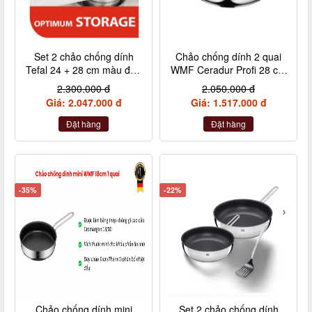
Set 2 chảo chống dính
Chảo chống dính 2 quai
Tefal 24 + 28 cm màu đen
WMF Ceradur Profi 28 cm
cán rời L6509205
nội địa Đức
2.300.000 đ
2.050.000 đ
Giá: 2.047.000 đ
Giá: 1.517.000 đ
Đặt hàng
Đặt hàng
-35%
-22%
Chảo chống dính mini
Set 2 chảo chống dính