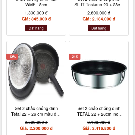
WMF 18cm
SILIT Toskana 20 + 28cm
kèm xẻng
1.300.000 đ
2.800.000 đ
Giá: 845.000 đ
Giá: 2.184.000 đ
Đặt hàng
Đặt hàng
-12%
-24%
Set 2 chảo chống dính
Set 2 chảo chống dính
Tefal 22 + 26 cm màu đen
TEFAL 22 + 26cm inox
cán rời L65091
cán rời L94090
2.500.000 đ
3.180.000 đ
Giá: 2.200.000 đ
Giá: 2.416.800 đ