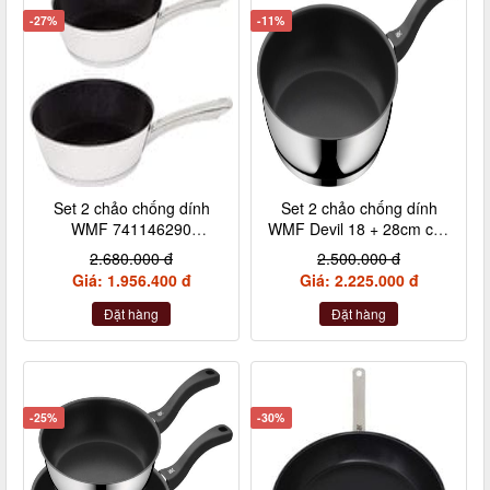
-27%
-11%
Set 2 chảo chống dính
Set 2 chảo chống dính
WMF 741146290
WMF Devil 18 + 28cm cán
24+28cm cán inox nội địa
nhựa
2.680.000 đ
2.500.000 đ
Đức
Giá: 1.956.400 đ
Giá: 2.225.000 đ
Đặt hàng
Đặt hàng
-25%
-30%