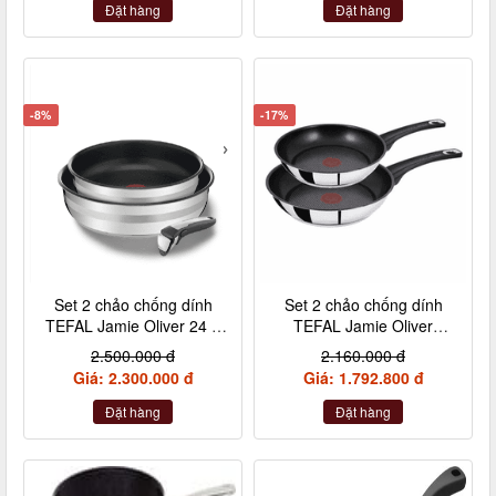
Đặt hàng
Đặt hàng
-8%
-17%
Set 2 chảo chống dính
Set 2 chảo chống dính
TEFAL Jamie Oliver 24 +
TEFAL Jamie Oliver
28cm inox cán rời
Titanium 20 + 26cm nội
2.500.000 đ
2.160.000 đ
địa Đức
Giá: 2.300.000 đ
Giá: 1.792.800 đ
Đặt hàng
Đặt hàng