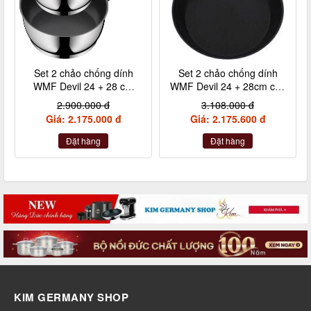
Set 2 chảo chống dính
Set 2 chảo chống dính
WMF Devil 24 + 28 cm
WMF Devil 24 + 28cm cán
kèm xẻng
inox nội địa Đức
2.900.000 đ
3.108.000 đ
Giá: 2.175.000 đ
Giá: 2.175.600 đ
Đặt hàng
Đặt hàng
KIM GERMANY SHOP