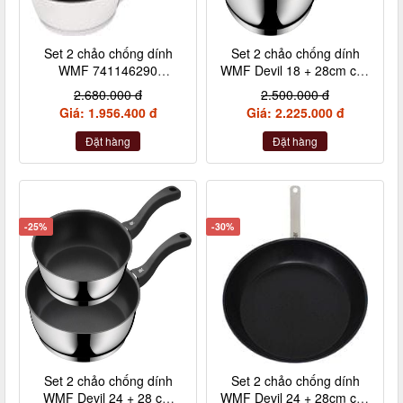
Set 2 chảo chống dính
Set 2 chảo chống dính
WMF 741146290
WMF Devil 18 + 28cm cán
24+28cm cán inox nội địa
nhựa
2.680.000 đ
2.500.000 đ
Đức
Giá: 1.956.400 đ
Giá: 2.225.000 đ
Đặt hàng
Đặt hàng
-25%
-30%
Set 2 chảo chống dính
Set 2 chảo chống dính
WMF Devil 24 + 28 cm
WMF Devil 24 + 28cm cán