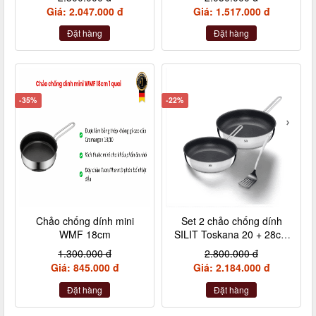
Giá: 2.047.000 đ
Giá: 1.517.000 đ
Đặt hàng
Đặt hàng
-35%
-22%
Chảo chống dính mini
Set 2 chảo chống dính
WMF 18cm
SILIT Toskana 20 + 28cm
kèm xẻng
1.300.000 đ
2.800.000 đ
Giá: 845.000 đ
Giá: 2.184.000 đ
Đặt hàng
Đặt hàng