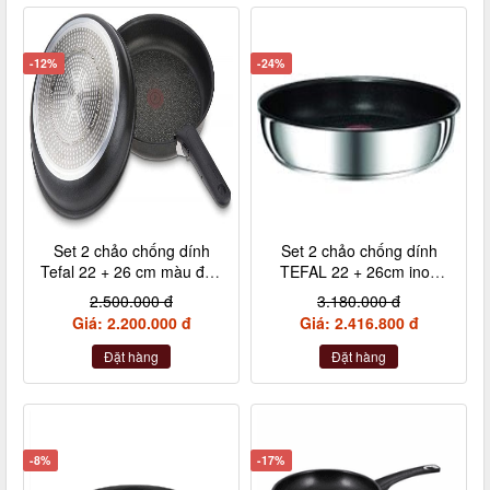
-12%
-24%
Set 2 chảo chống dính
Set 2 chảo chống dính
Tefal 22 + 26 cm màu đen
TEFAL 22 + 26cm inox
cán rời L65091
cán rời L94090
2.500.000 đ
3.180.000 đ
Giá: 2.200.000 đ
Giá: 2.416.800 đ
Đặt hàng
Đặt hàng
-8%
-17%