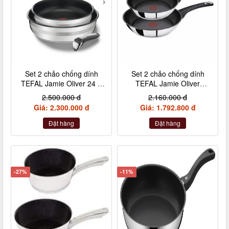
Set 2 chảo chống dính
Set 2 chảo chống dính
TEFAL Jamie Oliver 24 +
TEFAL Jamie Oliver
28cm inox cán rời
Titanium 20 + 26cm nội
2.500.000 đ
2.160.000 đ
địa Đức
Giá: 2.300.000 đ
Giá: 1.792.800 đ
Đặt hàng
Đặt hàng
-27%
-11%