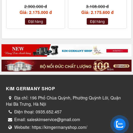
kèm xẻng
inox nội địa Đức
2.900.000 đ
3.108.000 đ
Giá: 2.175.000 đ
Giá: 2.175.600 đ
Đặt hàng
Đặt hàng
KIM GERMANY SHOP
Địa chỉ:
196 Phố Chùa Quỳnh, Phường Quỳnh Lôi, Quận
Hai Bà Trưng, Hà Nội
Điện thoại:
0935.652.457
Email:
saleskimservice@gmail.com
Website:
https://kimgermanyshop.com/