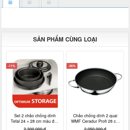
SẢN PHẨM CÙNG LOẠI
-11%
-26%
Set 2 chảo chống dính
Chảo chống dính 2 quai
Tefal 24 + 28 cm màu đen
WMF Ceradur Profi 28 cm
cán rời L6509205
nội địa Đức
2.300.000 đ
2.050.000 đ