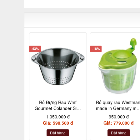
-43%
-18%
Rổ Đựng Rau Wmf
Rổ quay rau Westmar
Gourmet Colander Size
made in Germany mà
24cm
xanh
1.050.000 đ
950.000 đ
Giá: 598.500 đ
Giá: 779.000 đ
Đặt hàng
Đặt hàng