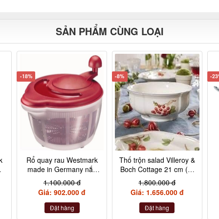
SẢN PHẨM CÙNG LOẠI
-18%
-8%
-2
k
Rổ quay rau Westmark
Thố trộn salad Villeroy &
u
made in Germany nắp
Boch Cottage 21 cm (2)
đỏ
10-1115-3170
1.100.000 đ
1.800.000 đ
Giá: 902.000 đ
Giá: 1.656.000 đ
Đặt hàng
Đặt hàng