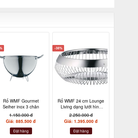
3%
-38%
Rổ WMF Gourmet
Rổ WMF 24 cm Lounge
Seiher inox 3 chân
Living dạng lưới hình
tròn dẹt nội địa Đức
1.150.000 đ
2.250.000 đ
Giá: 885.500 đ
Giá: 1.395.000 đ
Đặt hàng
Đặt hàng