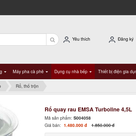
Yêu thích
Đăng ký
ng
Máy pha cà phê
Dụng cụ nhà bếp
Thiết bị điện gia d
p
Rổ, thố trộn
Rổ quay rau EMSA Turboline 4,5L
Mã sản phẩm:
S004058
Giá bán:
1.480.000 đ
1.850.000 đ