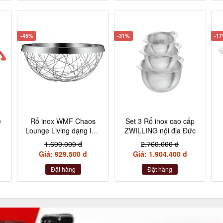
-45%
-31%
-1
e
Rổ inox WMF Chaos
Set 3 Rổ inox cao cấp
Lounge Living dạng lưới
ZWILLING nội địa Đức
30cm
1.690.000 đ
2.760.000 đ
Giá: 929.500 đ
Giá: 1.904.400 đ
Đặt hàng
Đặt hàng