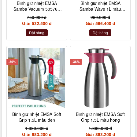
Bình giữ nhiệt EMSA
Bình giữ nhiệt EMSA
Samba Vacuum 505763
Samba Wave 1L màu
1L màu xanh nhạt
trắng
750.000 đ
960.000 đ
Giá: 532.500 đ
Giá: 566.400 đ
Đặt hàng
Đặt hàng
-36%
-36%
Bình giữ nhiệt EMSA Soft
Bình giữ nhiệt EMSA Soft
Grip 1,5L màu đen
Grip 1,5L màu hồng
1.380.000 đ
1.380.000 đ
Giá: 883.200 đ
Giá: 883.200 đ