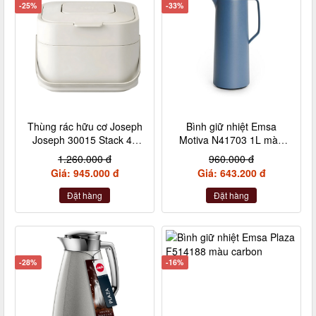
-25%
-33%
Thùng rác hữu cơ Joseph
Bình giữ nhiệt Emsa
Joseph 30015 Stack 4L
Motiva N41703 1L màu
(Stone)
xanh dương
1.260.000 đ
960.000 đ
Giá: 945.000 đ
Giá: 643.200 đ
Đặt hàng
Đặt hàng
-28%
-16%