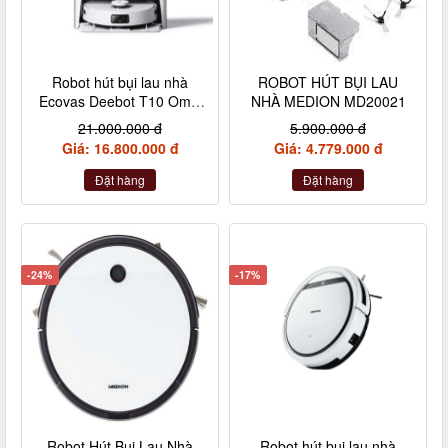
Robot hút bụi lau nhà
ROBOT HÚT BỤI LAU
Ecovas Deebot T10 Omni
NHÀ MEDION MD20021
màu trắng
21.000.000 đ
5.900.000 đ
Giá: 16.800.000 đ
Giá: 4.779.000 đ
Đặt hàng
Đặt hàng
-24%
-17%
Robot Hút Bụi Lau Nhà
Robot hút bụi lau nhà