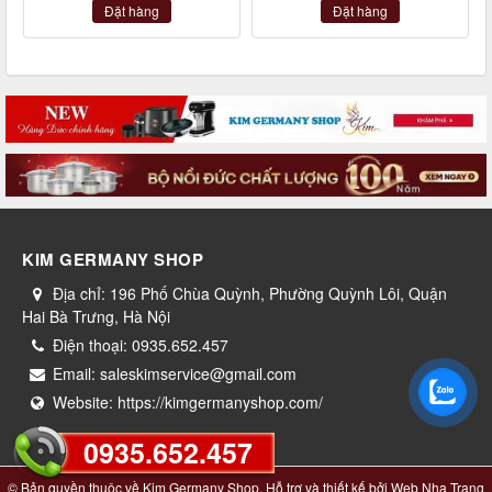
Đặt hàng
Đặt hàng
KIM GERMANY SHOP
Địa chỉ:
196 Phố Chùa Quỳnh, Phường Quỳnh Lôi, Quận
Hai Bà Trưng, Hà Nội
Điện thoại:
0935.652.457
Email:
saleskimservice@gmail.com
Website:
https://kimgermanyshop.com/
0935.652.457
© Bản quyền thuộc về
Kim Germany Shop
. Hỗ trợ và thiết kế bởi
Web Nha Trang