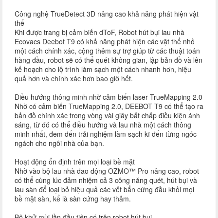
Công nghệ TrueDetect 3D nâng cao khả năng phát hiện vật
thể
Khi được trang bị cảm biến dToF, Robot hút bụi lau nhà
Ecovacs Deebot T9 có khả năng phát hiện các vật thể nhỏ
một cách chính xác, cộng thêm sự trợ giúp từ các thuật toán
hàng đầu, robot sẽ có thể quét không gian, lập bản đồ và lên
kế hoạch cho lộ trình làm sạch một cách nhanh hơn, hiệu
quả hơn và chính xác hơn bao giờ hết.
Điều hướng thông minh nhờ cảm biến laser TrueMapping 2.0
Nhờ có cảm biến TrueMapping 2.0, DEEBOT T9 có thể tạo ra
bản đồ chính xác trong vòng vài giây bất chấp điều kiện ánh
sáng, từ đó có thể điều hướng và lau nhà một cách thông
minh nhất, đem đến trải nghiệm làm sạch kĩ đến từng ngóc
ngách cho ngôi nhà của bạn.
Hoạt động ổn định trên mọi loại bề mặt
Nhờ vào bộ lau nhà dao động OZMO™ Pro nâng cao, robot
có thể cùng lúc đảm nhiệm cả 3 công năng quét, hút bụi và
lau sàn để loại bỏ hiệu quả các vết bẩn cứng đầu khỏi mọi
bề mặt sàn, kể là sàn cứng hay thảm.
Bộ khử mùi lần đầu tiên có trên robot hút bụi