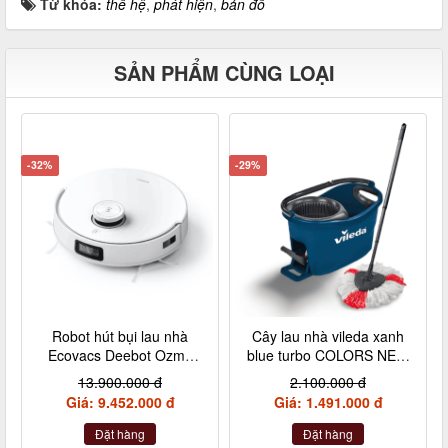
Từ khóa:
thế hệ
,
phát hiện
,
bản đồ
SẢN PHẨM CÙNG LOẠI
-32%
-29%
Robot hút bụi lau nhà
Cây lau nhà vileda xanh
Ecovacs Deebot Ozmo
blue turbo COLORS NEW
T10
made in SEC
13.900.000 đ
2.100.000 đ
Giá: 9.452.000 đ
Giá: 1.491.000 đ
Đặt hàng
Đặt hàng