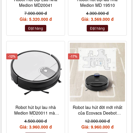
Medion MD20041
Medion MD 19510
7.000.000 đ
4.300.000 đ
Giá: 5.320.000 đ
Giá: 3.569.000 đ
Đặt hàng
Đặt hàng
-12%
-17%
Robot hút bụi lau nhà
Robot lau hút đời mới nhất
Medion MD20011 màu
của Ecovacs Deebot
trắng chuẩn nội địa Đức
Ozmo 937
4.500.000 đ
12.000.000 đ
Giá: 3.960.000 đ
Giá: 9.960.000 đ