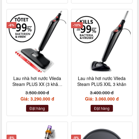
-6%
-10%
Lau nhà hơi nước Vileda
Lau nhà hơi nước Vileda
Steam PLUS XX (3 khăn)
Steam PLUS XXL 3 khăn
NEW
3.500.000 đ
3.400.000 đ
Giá: 3.290.000 đ
Giá: 3.060.000 đ
Đặt hàng
Đặt hàng
-8%
-9%