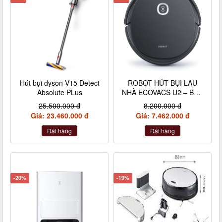
Hút bụi dyson V15 Detect
ROBOT HÚT BỤI LAU
Absolute PLus
NHÀ ECOVACS U2 – BẢN
ĐỨC
25.500.000 đ
8.200.000 đ
Giá: 23.460.000 đ
Giá: 7.462.000 đ
Đặt hàng
Đặt hàng
-20%
-19%