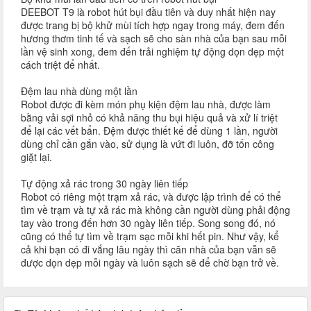
DEEBOT T9 là robot hút bụi đầu tiên và duy nhất hiện nay
được trang bị bộ khử mùi tích hợp ngay trong máy, đem đến
hương thơm tinh tế và sạch sẽ cho sàn nhà của bạn sau mỗi
lần vệ sinh xong, đem đến trải nghiệm tự động dọn dẹp một
cách triệt để nhất.
Đệm lau nhà dùng một lần
Robot được đi kèm món phụ kiện đệm lau nhà, được làm
bằng vải sợi nhỏ có khả năng thu bụi hiệu quả và xử lí triệt
để lại các vết bẩn. Đệm được thiết kế để dùng 1 lần, người
dùng chỉ cần gắn vào, sử dụng là vứt đi luôn, đỡ tốn công
giặt lại.
Tự động xả rác trong 30 ngày liên tiếp
Robot có riêng một trạm xả rác, và được lập trình để có thể
tìm về trạm và tự xả rác mà không cần người dùng phải động
tay vào trong đến hơn 30 ngày liên tiếp. Song song đó, nó
cũng có thể tự tìm về trạm sạc mỗi khi hết pin. Như vậy, kể
cả khi bạn có đi vắng lâu ngày thì căn nhà của bạn vẫn sẽ
được dọn dẹp mỗi ngày và luôn sạch sẽ để chờ bạn trở về.