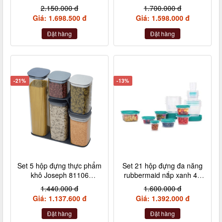
thủy tinh
5 nhựa
2.150.000 đ
1.700.000 đ
Giá: 1.698.500 đ
Giá: 1.598.000 đ
Đặt hàng
Đặt hàng
-21%
-13%
Set 5 hộp đựng thực phẩm
Set 21 hộp đựng đa năng
khô Joseph 81106
rubbermaid nắp xanh 42
Editions Podium
món
1.440.000 đ
1.600.000 đ
Giá: 1.137.600 đ
Giá: 1.392.000 đ
Đặt hàng
Đặt hàng