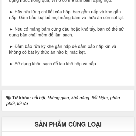
dụng nước nóng quá, vì nó có thể làm biến dạng hộp.
► Hãy rửa từng chi tiết của hộp, bao gồm nắp và khe gắn
nắp. Đảm bảo loại bỏ mọi mảng bám và thức ăn còn sót lại.
► Nếu có mảng bám cứng đầu hoặc khó tẩy, bạn có thể sử
dụng bàn chải mềm để làm sạch.
► Đảm bảo rửa kỹ khe gắn nắp để đảm bảo nắp kín và
không có bất kỳ thức ăn nào bị mắc kẹt.
► Sử dụng khăn sạch để lau khô hộp và nắp.
Từ khóa:
nổi bật
,
không gian
,
khả năng
,
tiết kiệm
,
phân
phối
,
tối ưu
SẢN PHẨM CÙNG LOẠI