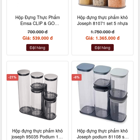
Hộp Đựng Thực Phẩm
Hộp đựng thực phẩm khô
Emsa CLIP & GO
Joseph 81071 set 5 nhựa
Lunchbox XL 2,2L
700.000 đ
1.750.000 đ
N1071600 Made in
Giá: 539.000 đ
Giá: 1.365.000 đ
Germnay
Đặt hàng
Đặt hàng
-21%
-6%
Hộp đựng thực phẩm khô
Hộp đựng thực phẩm khô
joseph 95035 Podium 100
Joseph podium 81108 set