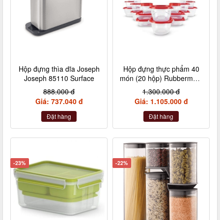
Hộp đựng thìa dĩa Joseph
Hộp đựng thực phẩm 40
Joseph 85110 Surface
món (20 hộp) Rubbermaid
TakeAlongs Màu đỏ Ruby
888.000 đ
1.300.000 đ
- Made in USA
Giá: 737.040 đ
Giá: 1.105.000 đ
Đặt hàng
Đặt hàng
-23%
-22%