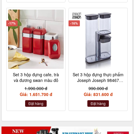
-17%
-16%
Set 3 hộp đựng cafe, trà
Set 3 hộp đựng thực phẩm
và đương swan màu đỏ
Joseph Joseph 98467
Podium 3-piece Storage
1.990.000 đ
990.000 đ
Jar Set - Grey
Giá: 1.651.700 đ
Giá: 831.600 đ
Đặt hàng
Đặt hàng