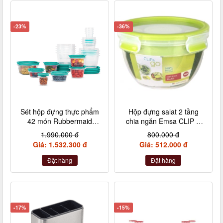
-23%
-36%
Sét hộp đựng thực phẩm
Hộp đựng salat 2 tầng
42 món Rubbermaid
chia ngăn Emsa CLIP &
EasyFindLids màu Xanh
GO Salatbox rund, 1,00 L
1.990.000 đ
800.000 đ
Skylight - Made in USA
(hình tròn)
Giá: 1.532.300 đ
Giá: 512.000 đ
Đặt hàng
Đặt hàng
-17%
-15%