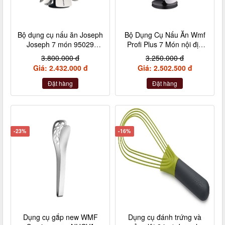
Bộ dụng cụ nấu ăn Joseph
Bộ Dụng Cụ Nấu Ăn Wmf
Joseph 7 món 95029
Profi Plus 7 Món nội địa
Elevate Carousel 100 nội
Đức
3.800.000 đ
3.250.000 đ
địa Đức
Giá: 2.432.000 đ
Giá: 2.502.500 đ
Đặt hàng
Đặt hàng
-23%
-16%
Dụng cụ gắp new WMF
Dụng cụ đánh trứng và