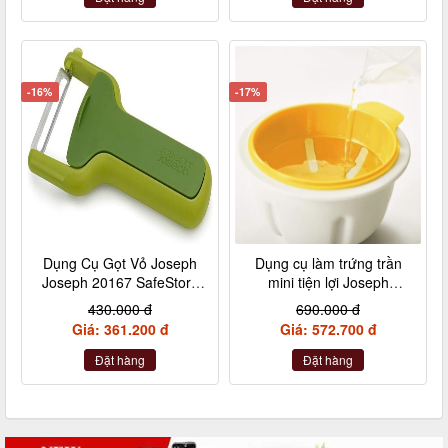
-16%
-17%
Dụng Cụ Gọt Vỏ Joseph
Dụng cụ làm trứng trần
Joseph 20167 SafeStore
mini tiện lợi Joseph
màu xanh
Joseph 20123 M-Poach
430.000 đ
690.000 đ
Giá: 361.200 đ
Giá: 572.700 đ
Đặt hàng
Đặt hàng