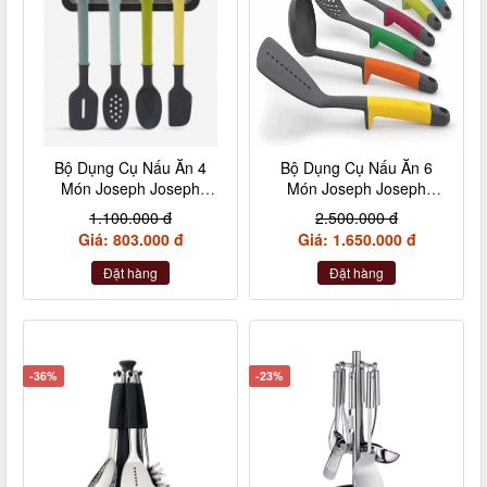
Bộ Dụng Cụ Nấu Ăn 4
Bộ Dụng Cụ Nấu Ăn 6
Món Joseph Joseph
Món Joseph Joseph
10178 DoorStore nội địa
10118 Elevate nội địa Đức
1.100.000 đ
2.500.000 đ
Đức
Giá: 803.000 đ
Giá: 1.650.000 đ
Đặt hàng
Đặt hàng
-36%
-23%