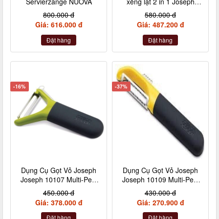
Servierzange NUOVA
xẻng lật 2 in 1 Joseph
Joseph 10539 Twist
800.000 đ
580.000 đ
Giá: 616.000 đ
Giá: 487.200 đ
Đặt hàng
Đặt hàng
-16%
-37%
Dụng Cụ Gọt Vỏ Joseph
Dụng Cụ Gọt Vỏ Joseph
Joseph 10107 Multi-Peel
Joseph 10109 Multi-Peel
màu xanh
màu vàng
450.000 đ
430.000 đ
Giá: 378.000 đ
Giá: 270.900 đ
Đặt hàng
Đặt hàng