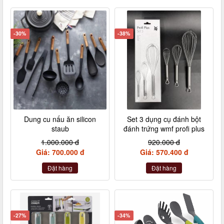
-30%
-38%
Dung cu nấu ăn silicon
Set 3 dụng cụ đánh bột
staub
đánh trứng wmf profi plus
1.000.000 đ
920.000 đ
Giá: 700.000 đ
Giá: 570.400 đ
Đặt hàng
Đặt hàng
-27%
-34%