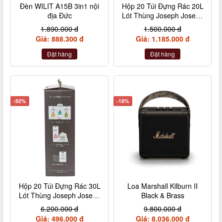
Đèn WILIT A15B 3in1 nội
Hộp 20 Túi Đựng Rác 20L
địa Đức
Lót Thùng Joseph Joseph
IW5 30028
1.890.000 đ
1.500.000 đ
Giá: 888.300 đ
Giá: 1.185.000 đ
Đặt hàng
Đặt hàng
-92%
-18%
Hộp 20 Túi Đựng Rác 30L
Loa Marshall Kilburn II
Lót Thùng Joseph Joseph
Black & Brass
IW4 30027
6.200.000 đ
9.800.000 đ
Giá: 496.000 đ
Giá: 8.036.000 đ