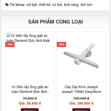
Từ khóa:
nổi bật
,
thiết kế
,
có thể
,
khả năng
,
thể tích
SẢN PHẨM CÙNG LOẠI
-16%
-45%
10 Viên tẩy lồng giặt an
Cây Gạt Kính Joseph
toàn Denkmit Đức Anti-
Joseph 70560 EasyStore
Kalk
70.000 đ
720.000 đ
Giá: 58.800 đ
Giá: 396.000 đ
Đặt hàng
Đặt hàng