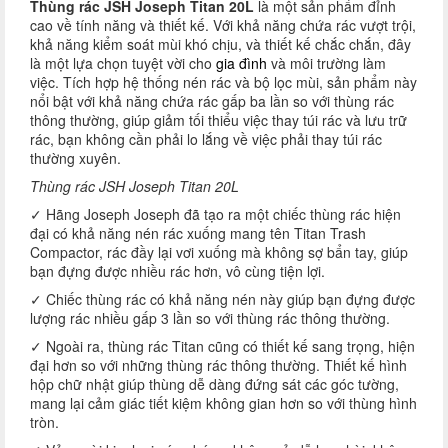
Thùng rác JSH Joseph Titan 20L
là một sản phẩm đỉnh
cao về tính năng và thiết kế. Với khả năng chứa rác vượt trội,
khả năng kiểm soát mùi khó chịu, và thiết kế chắc chắn, đây
là một lựa chọn tuyệt vời cho
gia đình
và môi trường làm
việc. Tích hợp hệ thống nén rác và bộ lọc mùi, sản phẩm này
nổi bật với khả năng chứa rác gấp ba lần so với thùng rác
thông thường, giúp giảm tối thiểu việc thay túi rác và lưu trữ
rác, bạn không cần phải lo lắng về việc phải thay túi rác
thường xuyên.
Thùng rác JSH Joseph Titan 20L
✓ Hãng Joseph Joseph đã tạo ra một chiếc thùng rác hiện
đại có khả năng nén rác xuống mang tên Titan Trash
Compactor, rác đầy lại vơi xuống mà không sợ bẩn tay, giúp
bạn đựng được nhiều rác hơn, vô cùng tiện lợi.
✓ Chiếc thùng rác có khả năng nén này giúp bạn đựng được
lượng rác nhiều gấp 3 lần so với thùng rác thông thường.
✓ Ngoài ra, thùng rác Titan cũng có thiết kế sang trọng, hiện
đại hơn so với những thùng rác thông thường. Thiết kế hình
hộp chữ nhật giúp thùng dễ dàng đứng sát các góc tường,
mang lại cảm giác tiết kiệm không gian hơn so với thùng hình
tròn.