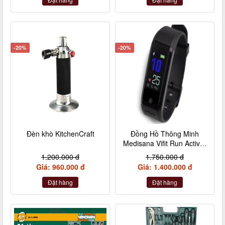
-20%
-20%
Đèn khò KitchenCraft
Đồng Hồ Thông Minh
Medisana Vifit Run Activity
Tracker 79492
1.200.000 đ
1.750.000 đ
Giá: 960.000 đ
Giá: 1.400.000 đ
Đặt hàng
Đặt hàng