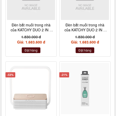
Đèn bắt muỗi trong nhà
Đèn bắt muỗi trong nhà
của KATCHY DUO 2 IN 1
của KATCHY DUO 2 IN 1
(màu đen)
(màu trắng)
1.830.000 đ
1.830.000 đ
Giá: 1.683.600 đ
Giá: 1.683.600 đ
Đặt hàng
Đặt hàng
-53%
-21%