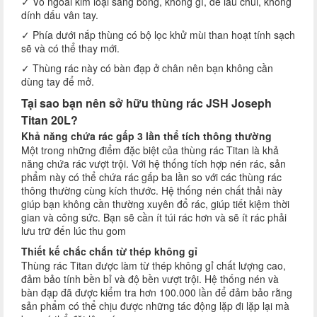
✓ Vỏ ngoài kim loại sáng bóng, không gỉ, dễ lau chùi, không
dính dấu vân tay.
✓ Phía dưới nắp thùng có bộ lọc khử mùi than hoạt tính sạch
sẽ và có thể thay mới.
✓ Thùng rác này có bàn đạp ở chân nên bạn không cần
dùng tay để mở.
Tại sao bạn nên sở hữu thùng rác JSH Joseph
Titan 20L?
Khả năng chứa rác gấp 3 lần thể tích thông thường
Một trong những điểm đặc biệt của thùng rác Titan là khả
năng chứa rác vượt trội. Với hệ thống tích hợp nén rác, sản
phẩm này có thể chứa rác gấp ba lần so với các thùng rác
thông thường cùng kích thước. Hệ thống nén chất thải này
giúp bạn không cần thường xuyên đổ rác, giúp tiết kiệm thời
gian và công sức. Bạn sẽ cần ít túi rác hơn và sẽ ít rác phải
lưu trữ đến lúc thu gom
Thiết kế chắc chắn từ thép không gỉ
Thùng rác Titan được làm từ thép không gỉ chất lượng cao,
đảm bảo tính bền bỉ và độ bền vượt trội. Hệ thống nén và
bàn đạp đã được kiểm tra hơn 100.000 lần để đảm bảo rằng
sản phẩm có thể chịu được những tác động lặp đi lặp lại mà