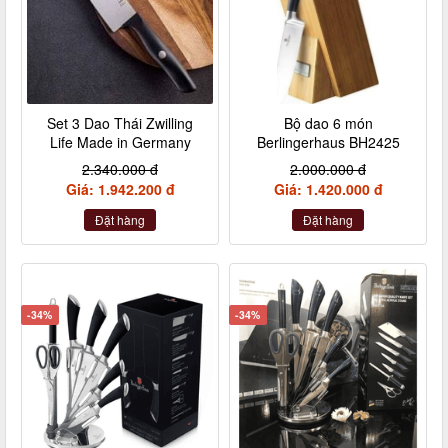
Set 3 Dao Thái Zwilling
Bộ dao 6 món
Life Made in Germany
Berlingerhaus BH2425
2.340.000 đ
2.000.000 đ
Giá: 1.942.200 đ
Giá: 1.420.000 đ
Đặt hàng
Đặt hàng
-34%
-34%