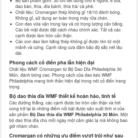
Bộ sản phẩm gồm: 30 chi tiết dùng cho 6 người; 6 dĩa,
dao bàn, thìa, dĩa bánh, thìa trà/ cà phê.
Chất liệu: Cromargan thép không gỉ 18/10 đánh bóng.
Không gỉ, sử dụng an toàn trong máy rửa chén.
Con dao vừa vặn trong tay và có trọng lượng cân bằng.
Các bề mặt được đặt cách nhau chính xác. Tất cả các
cạnh được làm tròn cẩn thận.
Các con dao làm bằng thép không gỉ được rèn từ một
mảnh và cứng. Cạnh răng cưa đảm bảo độ sắc nét lâu
dài.
Phong cách cổ điển pha lẫn hiện đại
Chất liệu WMF Cromargan từ Bộ Dao Dĩa Philadelphia 30
Món, đánh bóng cao. Phong cách của dao kéo WMF
Philadelphia mang tinh thần hiện đại trong nét cổ điển trang
trọng.
Bộ dao thìa dĩa WMF thiết kế hoàn hảo, tinh tế
Các đường thẳng, các cạnh được bo tròn cẩn thận và hơi
cong trở lại là những điểm nổi bật được sản xuất tinh vi của
sản phẩm
Bộ Dao thìa dĩa WMF Philadelphia 30 Món
. Một
bộ dao thìa dĩa cho mỗi ngày một cảm giác lạ mà không bao
giờ nhàm chán.
Cromargan có những ưu điểm vượt trội như sau