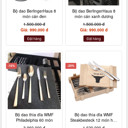
Bộ dao BerlingerHaus 8
Bộ dao BerlingerHaus 8
món cán đen
món cán xanh dương
1.500.000 đ
1.500.000 đ
Giá: 990.000 đ
Giá: 990.000 đ
Đặt hàng
Đặt hàng
-16%
-20%
Bộ dao thìa dĩa WMF
Bộ dao thìa dĩa WMF
Philadelphia 60 món
Steakbesteck 12 món hộp
gỗ
3.960.000 đ
1.620.000 đ