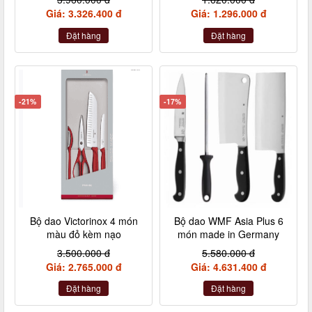
Giá: 3.326.400 đ
Giá: 1.296.000 đ
Đặt hàng
Đặt hàng
-21%
-17%
Bộ dao Victorinox 4 món
Bộ dao WMF Asia Plus 6
màu đỏ kèm nạo
món made in Germany
3.500.000 đ
5.580.000 đ
Giá: 2.765.000 đ
Giá: 4.631.400 đ
Đặt hàng
Đặt hàng