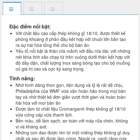
Đặc điểm nổi bật:​
Với chất liệu cao cấp thép không gỉ 18/10, được thiết kế
phóng khoáng ở phần đầu kết hợp với chuôi lớn bản tạo
ra sự hài hòa tổng thể cho bộ bàn ăn.
Yếu tố nổi bật là thân nĩa mảnh với đầu nĩa dài, với những
nét khía tinh xảo chạy từ trên xuống dưới thân kết hợp với
độ dầy dặn, chất lượng inox sáng bóng tạo cho bộ muỗng
có giá trị cao và cực kỳ sang trọng.
Tính năng:
Nhờ hình dáng thon gọn, tiện dụng và tỷ lệ rất dễ chịu,
Philadelphia của WMF vừa vặn hoàn hảo trong mọi bàn
tay và nhờ thiết kế đơn giản vượt thời gian và hoàn toàn
hài hòa với mọi bàn ăn
Được làm từ chất liệu Cromargan® thép không gỉ 18/10
vừa cứng cáp vừa thanh lịch.
Bền màu, dễ làm sạch, an toàn với máy rửa chén, không
vị và kháng axit.
Những con dao được rèn từ một miếng thép không gỉ duy
nhất và sau đó được làm cứng. Ngoài ra, cạnh răng cưa