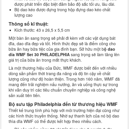
được phát triển đặc biệt đảm bảo độ sắc tối ưu, lâu dài.
Bộ dao kéo được đựng trong hộp đựng dao kéo chất
lượng cao
Thông số kĩ thuật:
Kích thước: 43 x 26,5 x 5,5 cm
Một bàn ăn sang trọng sẽ phải đi kèm với các vật dụng bát
đĩa, dao dĩa đẹp và tốt. Hình thức đẹp sẽ là điểm công cho
bữa ăn hay bữa tiệc của gia đình bạn. Sở hữu một b
ộ dao
dĩa WMF Set 30 PHILADELPHIA
sang trọng sẽ làm tăng lên
giá trị của bữa ăn trong mắt thực khách.
Là một thương hiệu của Đức, WMF được biết đến với nhiều
dòng sản phẩm thời trang đa năng và độ tin cậy về chất
lượng cũng như độ hoàn thiện. Trong hơn 160 năm, WMF đã
mang đến trải nghiệm nấu nướng, ăn và uống thực sự trong
khi vẫn duy trì các tiêu chuẩn chuyên nghiệp và công nghệ
sản xuất tiên tiến.
Bộ sưu tập Philadelphia đến từ thương hiệu WMF
Thiết kế trung tính phù hợp với môi trường hiện đại cũng như
các hình thức truyền thống. Nhờ sự thanh lịch của nó bộ dao
thìa dĩa WMF có thể được kết hợp theo nhiều cách.