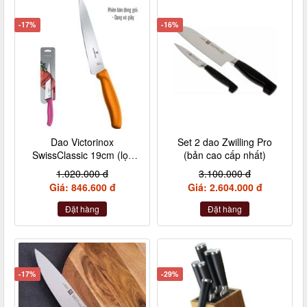
-17%
-16%
Dao Victorinox
Set 2 dao Zwilling Pro
SwissClassic 19cm (lọc
(bản cao cấp nhất)
thịt, cá,.. siêu mượt)
1.020.000 đ
3.100.000 đ
Giá: 846.600 đ
Giá: 2.604.000 đ
Đặt hàng
Đặt hàng
-17%
-29%