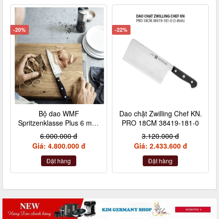
-20%
-22%
Bộ dao WMF
Dao chặt Zwilling Chef KN.
Spritzenklasse Plus 6 món
PRO 18CM 38419-181-0
1 dao chặt made in
6.000.000 đ
3.120.000 đ
Germany
Giá: 4.800.000 đ
Giá: 2.433.600 đ
Đặt hàng
Đặt hàng