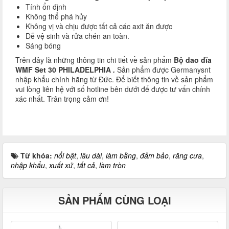
Tính ổn định
Không thể phá hủy
Không vị và chịu được tất cả các axit ăn được
Dễ vệ sinh và rửa chén an toàn.
Sáng bóng
Trên đây là những thông tin chi tiết về sản phẩm
Bộ dao dĩa
WMF Set 30 PHILADELPHIA
.
Sản phẩm được Germanysnt
nhập khẩu chính hãng từ Đức. Để biết thông tin về sản phẩm
vui lòng liên hệ với số hotline bên dưới để được tư vấn chính
xác nhất. Trân trọng cảm ơn!
Từ khóa:
nổi bật
,
lâu dài
,
làm bằng
,
đảm bảo
,
răng cưa
,
nhập khẩu
,
xuất xứ
,
tất cả
,
làm tròn
SẢN PHẨM CÙNG LOẠI