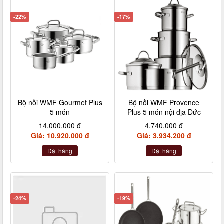
-22%
-17%
Bộ nồi WMF Gourmet Plus
Bộ nồi WMF Provence
5 món
Plus 5 món nội địa Đức
14.000.000 đ
4.740.000 đ
Giá: 10.920.000 đ
Giá: 3.934.200 đ
Đặt hàng
Đặt hàng
-24%
-19%